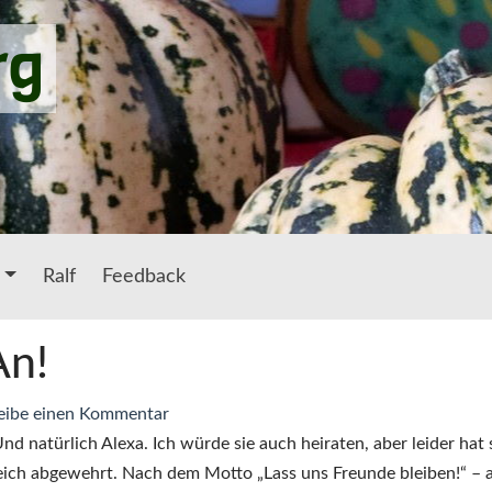
rg
Ralf
Feedback
An!
zu
eibe einen Kommentar
Alexa!
d natürlich Alexa. Ich würde sie auch heiraten, aber leider hat 
Ruf!
eich abgewehrt. Nach dem Motto „Lass uns Freunde bleiben!“ – a