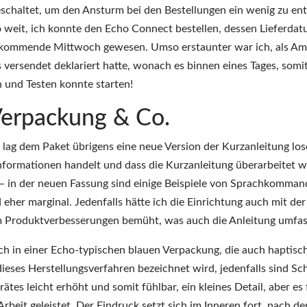
eschaltet, um den Ansturm bei den Bestellungen ein wenig zu ent
o weit, ich konnte den Echo Connect bestellen, dessen Lieferdat
 kommende Mittwoch gewesen. Umso erstaunter war ich, als A
ls versendet deklariert hatte, wonach es binnen eines Tages, somi
n und Testen konnte starten!
Verpackung & Co.
ag dem Paket übrigens eine neue Version der Kurzanleitung lose
Informationen handelt und dass die Kurzanleitung überarbeitet 
en – in der neuen Fassung sind einige Beispiele von Sprachkomma
her marginal. Jedenfalls hätte ich die Einrichtung auch mit der
m Produktverbesserungen bemüht, was auch die Anleitung umfas
ch in einer Echo-typischen blauen Verpackung, die auch haptisc
dieses Herstellungsverfahren bezeichnet wird, jedenfalls sind Sch
tes leicht erhöht und somit fühlbar, ein kleines Detail, aber es 
Arbeit geleistet. Der Eindruck setzt sich im Inneren fort, nach d