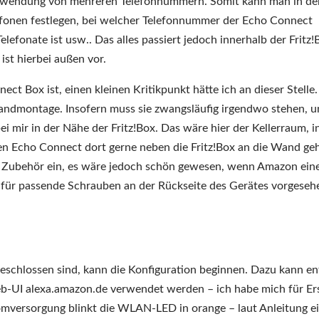
i Verwendung von mehreren Telefonnummern. Somit kann man in de
efonen festlegen, bei welcher Telefonnummer der Echo Connect
lefonate ist usw.. Das alles passiert jedoch innerhalb der Fritz!
st hierbei außen vor.
ct Box ist, einen kleinen Kritikpunkt hätte ich an dieser Stelle
 Wandmontage. Insofern muss sie zwangsläufig irgendwo stehen, 
i mir in der Nähe der Fritz!Box. Das wäre hier der Kellerraum, 
den Echo Connect dort gerne neben die Fritz!Box an die Wand ge
 von Zubehör ein, es wäre jedoch schön gewesen, wenn Amazon ein
er für passende Schrauben an der Rückseite des Gerätes vorgeseh
eschlossen sind, kann die Konfiguration beginnen. Dazu kann e
b-UI alexa.amazon.de verwendet werden – ich habe mich für Er
omversorgung blinkt die WLAN-LED in orange – laut Anleitung e