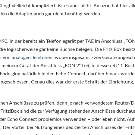
ingt vielleicht kompliziert, ist es aber nicht. Amazon hat hier all
rden die Adapter auch gar nicht benötigt werden.
490, in der bereits ein Telefoniegerät per TAE im Anschluss „FON
ie logischerweise gar keine Buchse belegen. Die Fritz!Box besitz
s von analogen Telefonen
, wobei insgesamt zwei Geräte angesch
i meinem Gerät der Anschluss „FON 2“ frei, in dessen RJ11-Buch
 Ende ging natürlich in den Echo Connect, darüber hinaus wurde
geschlossen. Genau dies war der erste Schritt der Einrichtung,
ndenen Anschlüsse zu prüfen, denn je nach verwendetem Router/D
Fritz!Box sind die zur Verfügung stehenden Anschlüsse durchau
h der Echo Connect problemlos verwenden – oder eben nicht. Auf
. Der Vorteil bei Nutzung eines dedizierten Anschlusses der Frit