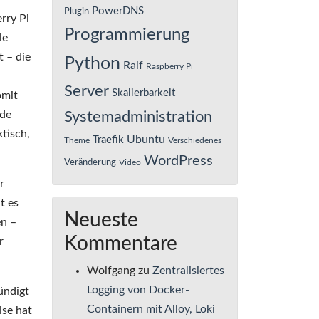
PowerDNS
Plugin
rry Pi
Programmierung
le
t – die
Python
Ralf
Raspberry Pi
Server
Skalierbarkeit
omit
rde
Systemadministration
tisch,
Ubuntu
Traefik
Theme
Verschiedenes
WordPress
Veränderung
Video
r
t es
Neueste
en –
Kommentare
r
Wolfgang
zu
Zentralisiertes
Logging von Docker-
ündigt
Containern mit Alloy, Loki
ise hat