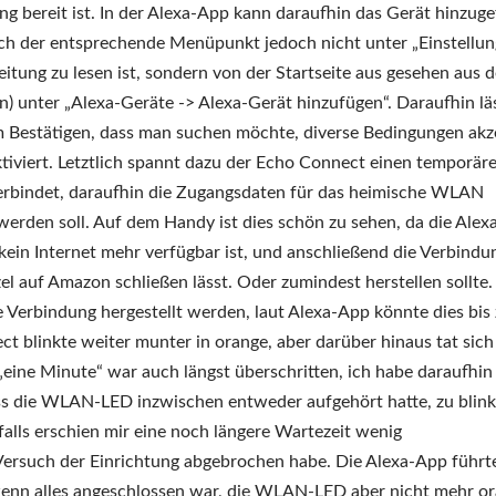
g bereit ist. In der Alexa-App kann daraufhin das Gerät hinzuge
ich der entsprechende Menüpunkt jedoch nicht unter „Einstellun
eitung zu lesen ist, sondern von der Startseite aus gesehen aus 
) unter „Alexa-Geräte -> Alexa-Gerät hinzufügen“. Daraufhin läs
 Bestätigen, dass man suchen möchte, diverse Bedingungen akz
iviert. Letztlich spannt dazu der Echo Connect einen temporär
verbindet, daraufhin die Zugangsdaten für das heimische WLAN
 werden soll. Auf dem Handy ist dies schön zu sehen, da die Ale
ein Internet mehr verfügbar ist, und anschließend die Verbindu
 auf Amazon schließen lässt. Oder zumindest herstellen sollte.
erbindung hergestellt werden, laut Alexa-App könnte dies bis
blinkte weiter munter in orange, aber darüber hinaus tat sich
 „eine Minute“ war auch längst überschritten, ich habe daraufhi
ass die WLAN-LED inzwischen entweder aufgehört hatte, zu blin
falls erschien mir eine noch längere Wartezeit wenig
 Versuch der Einrichtung abgebrochen habe. Die Alexa-App führt
wenn alles angeschlossen war, die WLAN-LED aber nicht mehr o