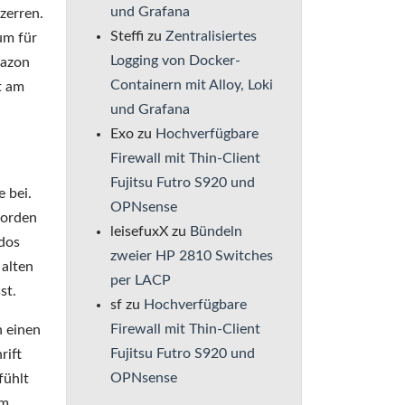
und Grafana
zerren.
Steffi
zu
Zentralisiertes
um für
Logging von Docker-
mazon
Containern mit Alloy, Loki
t am
und Grafana
Exo
zu
Hochverfügbare
Firewall mit Thin-Client
Fujitsu Futro S920 und
 bei.
OPNsense
worden
leisefuxX
zu
Bündeln
ndos
zweier HP 2810 Switches
 alten
per LACP
st.
sf
zu
Hochverfügbare
Firewall mit Thin-Client
h einen
Fujitsu Futro S920 und
rift
OPNsense
fühlt
em