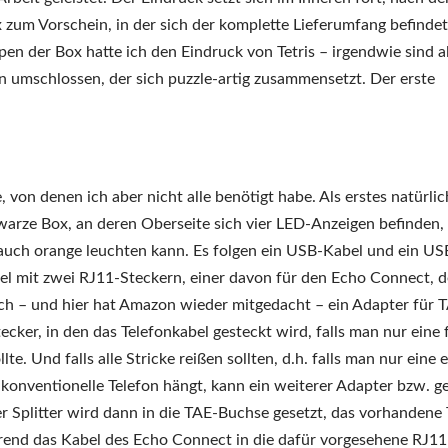
um Vorschein, in der sich der komplette Lieferumfang befindet
 der Box hatte ich den Eindruck von Tetris – irgendwie sind al
umschlossen, der sich puzzle-artig zusammensetzt. Der erste
 von denen ich aber nicht alle benötigt habe. Als erstes natürlic
warze Box, an deren Oberseite sich vier LED-Anzeigen befinden, 
uch orange leuchten kann. Es folgen ein USB-Kabel und ein US
bel mit zwei RJ11-Steckern, einer davon für den Echo Connect, d
ich – und hier hat Amazon wieder mitgedacht – ein Adapter für 
cker, in den das Telefonkabel gesteckt wird, falls man nur eine 
. Und falls alle Stricke reißen sollten, d.h. falls man nur eine e
s konventionelle Telefon hängt, kann ein weiterer Adapter bzw. g
 Splitter wird dann in die TAE-Buchse gesetzt, das vorhandene 
rend das Kabel des Echo Connect in die dafür vorgesehene RJ11