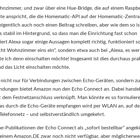
ohnzimmer, und zwar über eine Hue-Bridge, die auf einem Raspbe
ipte anspricht, die die Homematic-API auf der Homematic-Zentra
igentlich auch noch einen Beitrag schreiben, aber wie dem so is
s stabil im Hintergrund, so dass man die Einrichtung fast schon
rt Alexa sogar einige Aussagen komplett richtig, funktioniert s
icht Wohnzimmer eins ein“, sondern etwa auch bei „Alexa, es we
te ich denn einschalten möchte! Insgesamt ist dies durchaus prak
d das Licht einschalten möchte.
h. nicht nur für Verbindungen zwischen Echo-Geräten, sondern zu
indungen bietet Amazon nun den Echo Connect an. Dabei handel
it dem Festnetzanschluss verknüpft. Man könnte es so formulier
das durch die Echo-Geräte empfangen wird per WLAN an, auf de
 Telefonnetz – und selbstverständlich umgekehrt.
e-Publikationen der Echo Connect als „sofort bestellbar“ angek
meinem Amazon.DE zwar noch nicht verfügbar, aber möglicherwe