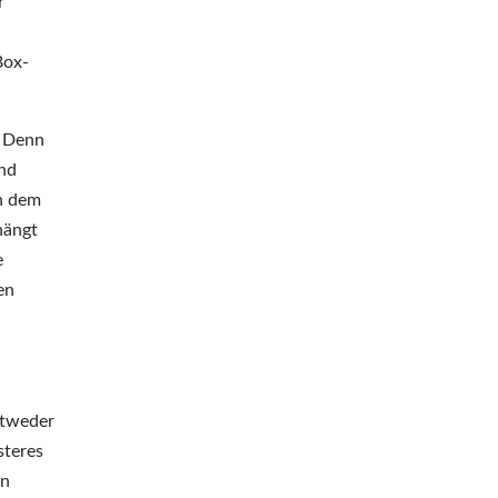
r
Box-
. Denn
und
in dem
hängt
e
en
ntweder
steres
in