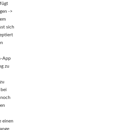
fügt
gen ->
dem
st sich
eptiert
en
xa-App
ng zu
 zu
 bei
n noch
ken
e einen
range