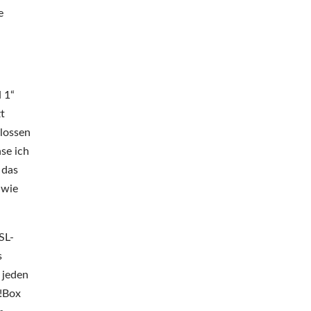
e
 1“
t
lossen
se ich
 das
 wie
SL-
s
 jeden
z!Box