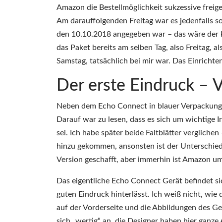
Amazon die Bestellmöglichkeit sukzessive freig
Am darauffolgenden Freitag war es jedenfalls s
den 10.10.2018 angegeben war – das wäre der
das Paket bereits am selben Tag, also Freitag, a
Samstag, tatsächlich bei mir war. Das Einrichte
Der erste Eindruck – 
Neben dem Echo Connect in blauer Verpackung l
Darauf war zu lesen, dass es sich um wichtige 
sei. Ich habe später beide Faltblätter verglich
hinzu gekommen, ansonsten ist der Unterschied e
Version geschafft, aber immerhin ist Amazon u
Das eigentliche Echo Connect Gerät befindet si
guten Eindruck hinterlässt. Ich weiß nicht, wie 
auf der Vorderseite und die Abbildungen des Gerä
sich „wertig“ an, die Designer haben hier ganze 