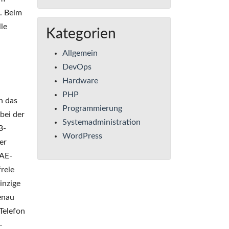
. Beim
le
Kategorien
Allgemein
DevOps
Hardware
PHP
h das
Programmierung
bei der
Systemadministration
B-
WordPress
er
TAE-
freie
inzige
enau
Telefon
-