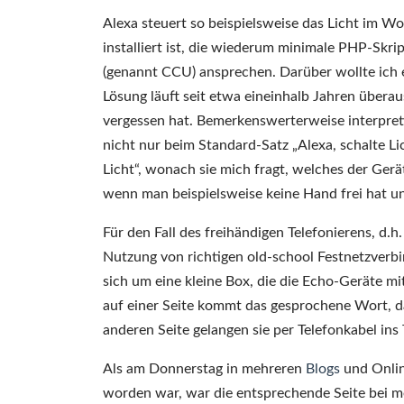
Alexa steuert so beispielsweise das Licht im W
installiert ist, die wiederum minimale PHP-Skr
(genannt CCU) ansprechen. Darüber wollte ich e
Lösung läuft seit etwa eineinhalb Jahren überau
vergessen hat. Bemerkenswerterweise interpretie
nicht nur beim Standard-Satz „Alexa, schalte L
Licht“, wonach sie mich fragt, welches der Gerä
wenn man beispielsweise keine Hand frei hat un
Für den Fall des freihändigen Telefonierens, d.
Nutzung von richtigen old-school Festnetzverb
sich um eine kleine Box, die die Echo-Geräte m
auf einer Seite kommt das gesprochene Wort, 
anderen Seite gelangen sie per Telefonkabel ins
Als am Donnerstag in mehreren
Blogs
und Onlin
worden war, war die entsprechende Seite bei 