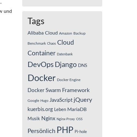
-
ow und
Tags
Alibaba Cloud
Amazon
Backup
Cloud
Benchmark
Chaos
Container
Datenbank
DevOps
Django
DNS
Docker
Docker Engine
Framework
Docker Swarm
jQuery
JavaScript
Google
Hugo
kuerbis.org
MariaDB
Leben
Nginx
Musik
Nginx-Proxy
OSS
PHP
Persönlich
Pi-hole