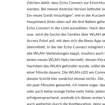
Zeichen dafür, dass Echo Connect zur Einrichtun
werden. Bei meiner Android-Version befindet s
Ein neues Gerät hinzufügen“, wie in der Kurzanl
Hauptmenü (links oben auf die drei Balken gehen
Echo Connect in der Liste auswählen. Nach dem
usw. wird die Suche des Gerätes über WLAN akt
Access Point auf, mit dem sich die Alexa-App 
übermittelt, in das der Echo Connect integriert
alle WLAN-Verbindungen kappt, insofern auch k
einem neuen WLAN-Netz herstellt, dessen Kürzel
Nachdem das WLAN gefunden wurde, sollte die V
einer Minute dauern. Die WLAN-LED am Connect 
diesem Schritt hier zunächst einmal nichts. Die
ein paar Minuten gewartet, ich meine sogar, d
oder auch keine orange Farbe mehr hatte, jeden
erfolgversprechend, weshalb ich diesen ersten
auch weiterhin durch die Konfiguration, denn 