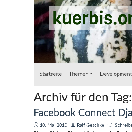
Zum Hauptinhalt springen
kuerbis.o
Startseite
Themen
Development
Archiv für den Tag
Facebook Connect Dja
Datum:
Autor:
10. Mai 2010
Ralf Geschke
Schreib