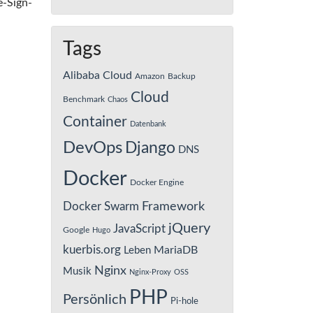
e-Sign-
Tags
Alibaba Cloud
Amazon
Backup
Cloud
Benchmark
Chaos
Container
Datenbank
DevOps
Django
DNS
Docker
Docker Engine
Framework
Docker Swarm
jQuery
JavaScript
Google
Hugo
kuerbis.org
MariaDB
Leben
Nginx
Musik
Nginx-Proxy
OSS
PHP
Persönlich
Pi-hole