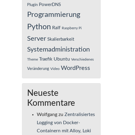
PowerDNS
Plugin
Programmierung
Python
Ralf
Raspberry Pi
Server
Skalierbarkeit
Systemadministration
Ubuntu
Traefik
Theme
Verschiedenes
WordPress
Veränderung
Video
Neueste
Kommentare
Wolfgang
zu
Zentralisiertes
Logging von Docker-
Containern mit Alloy, Loki