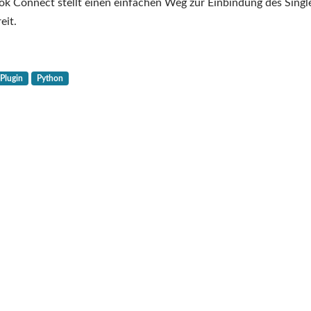
Facebook
ok Connect stellt einen einfachen Weg zur Einbindung des Singl
Connect
eit.
Django
Middleware
mit
Plugin
Python
Graph
API