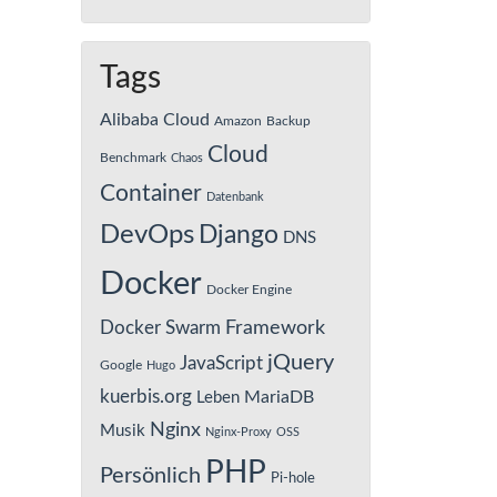
Tags
Alibaba Cloud
Amazon
Backup
Cloud
Benchmark
Chaos
Container
Datenbank
DevOps
Django
DNS
Docker
Docker Engine
Framework
Docker Swarm
jQuery
JavaScript
Google
Hugo
kuerbis.org
MariaDB
Leben
Nginx
Musik
Nginx-Proxy
OSS
PHP
Persönlich
Pi-hole