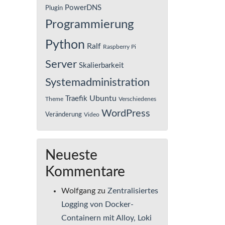
PowerDNS
Plugin
Programmierung
Python
Ralf
Raspberry Pi
Server
Skalierbarkeit
Systemadministration
Ubuntu
Traefik
Theme
Verschiedenes
WordPress
Veränderung
Video
Neueste
Kommentare
Wolfgang
zu
Zentralisiertes
Logging von Docker-
Containern mit Alloy, Loki