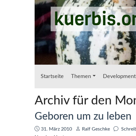
Zum Hauptinhalt springen
kuerbis.o
Startseite
Themen
Development
Archiv für den Mo
Geboren um zu leben
Datum:
Autor:
31. März 2010
Ralf Geschke
Schrei