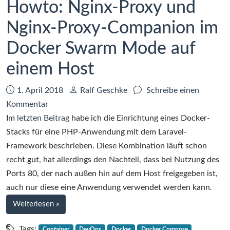
Howto: Nginx-Proxy und
Nginx-Proxy-Companion im
Docker Swarm Mode auf
einem Host
Datum:
Autor:
1. April 2018
Ralf Geschke
Schreibe einen
zu
Kommentar
Howto:
Im
letzten Beitrag
habe ich die Einrichtung eines Docker-
Nginx-
Stacks für eine PHP-Anwendung mit dem Laravel-
Proxy
Framework beschrieben. Diese Kombination läuft schon
und
recht gut, hat allerdings den Nachteil, dass bei Nutzung des
Nginx-
Ports 80, der nach außen hin auf dem Host freigegeben ist,
Proxy-
auch nur diese eine Anwendung verwendet werden kann.
Companion
bei
Weiterlesen
»
im
Howto:
Docker
Nginx-
Tags:
Container
DevOps
Docker
Docker Compose