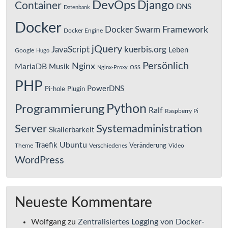
DevOps
Django
Container
DNS
Datenbank
Docker
Framework
Docker Swarm
Docker Engine
jQuery
JavaScript
kuerbis.org
Leben
Google
Hugo
Persönlich
Nginx
MariaDB
Musik
Nginx-Proxy
OSS
PHP
PowerDNS
Pi-hole
Plugin
Python
Programmierung
Ralf
Raspberry Pi
Server
Systemadministration
Skalierbarkeit
Ubuntu
Traefik
Veränderung
Theme
Verschiedenes
Video
WordPress
Neueste Kommentare
Wolfgang
zu
Zentralisiertes Logging von Docker-