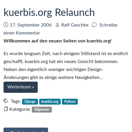
kuerbis.org Relaunch
Datum:
Autor:
17. September 2006
Ralf Geschke
Schreibe
zu
einen Kommentar
kuerbis.org
Willkommen auf den neuen Seiten von kuerbis.org!
Relaunch
Es wurde langsam Zeit, nach einigem Stillstand ist es endlich
geschafft, kuerbis.org hat ein neues Gesicht bekommen.
Neben den eigentlich weniger wichtigen Design-
Änderungen gibt es einige weitere Neuigkeiten…
bei
Weiterlesen
»
kuerbis.org
Relaunch
Tags:
Django
kuerbis.org
Python
Kategorie:
Allgemein