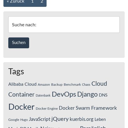
Beitrags-
« Zurück
1
2
Navigation
Suche nach:
Tags
Cloud
Alibaba Cloud
Amazon
Backup
Benchmark
Chaos
DevOps
Django
Container
DNS
Datenbank
Docker
Framework
Docker Swarm
Docker Engine
jQuery
JavaScript
kuerbis.org
Leben
Google
Hugo