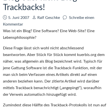
Trackbacks!
Datum:
Autor:
5. Juni 2007
Ralf Geschke
Schreibe einen
zu
Kommentar
Blog
Was ist ein Blog? Eine Software? Eine Web-Site? Eine
oder
Lebensphilosophie?
nicht
Diese Frage lässt sich wohl nicht abschliessend
Blog
beantworten. Aber Stück für Stück kommt kuerbis.org dem
–
näher, was allgemein als Blog bezeichnet wird. Typisch für
Trackbacks!
jene Gattung Software ist die Trackback-Funktion, mit der
man sich beim Verfassen eines Artikels direkt auf einen
anderen beziehen kann. Der zitierte Artikel wird darüber
mittels Trackback benachrichtigt („angepingt“), woraufhin
der Verweis automatisch hinzugefügt wird.
Zumindest diese Hälfte des Trackback-Protokolls ist nun auf