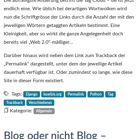
Die auffälligste Änderung betrifft die Tag Cloud – sie ist jetzt
endlich eine. Wie üblich bei derartigen Wortwolken wird
nun die Schriftgrösse der Links durch die Anzahl der mit den
jeweiligen Wörtern getaggten Artikeln bestimmt. Eine
Kleinigkeit, aber so wirkt die ganze Angelegenheit doch
bereits viel „Web 2.0“-mäßiger…
Darüber hinaus wird neben dem Link zum Trackback der
„Permalink“ dargestellt, unter dem der jeweilige Artikel
dauerhaft verfügbar ist. Oder zumindest so lange, wie diese
Site in dieser Form existiert.
Tags:
Django
kuerbis.org
Permalink
Python
Tag
Trackback
Verschiedenes
Kategorie:
Allgemein
Blog oder nicht Blog –