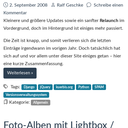
Template
Datum:
Autor:
2. September 2008
Ralf Geschke
Schreibe einen
Filter
zu
Kommentar
Kleine
Kleinere und größere Updates sowie ein sanfter
Relaunch
im
Lebenszeichen
Vordergrund, doch im Hintergrund ist einiges mehr passiert.
Die Zeit ist knapp, und somit verlieren sich die letzten
Einträge irgendwann im vorigen Jahr. Doch tatsächlich hat
sich auf und vor allem unter dieser Site einiges getan – hier
eine kurze Zusammenfassung.
bei
Weiterlesen
»
Kleine
Lebenszeichen
Tags:
Django
jQuery
kuerbis.org
Python
SPAM
Versionsverwaltungssystem
Kategorie:
Allgemein
Foto-Alben mit Lightbox /