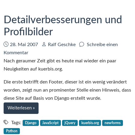
Detailverbesserungen und
Profilbilder
Datum:
Autor:
28. Mai 2007
Ralf Geschke
Schreibe einen
zu
Kommentar
Detailverbesserungen
Nach geraumer Zeit gibt es heute mal wieder ein paar
und
Neuigkeiten auf kuerbis.org.
Profilbilder
Die erste betrifft den Footer, dieser ist ein wenig verändert
worden, zeigt nun an prominenter Stelle einen Hinweis, dass
diese Site auf Basis von Django erstellt wurde.
bei
Weiterlesen
»
Detailverbesserungen
und
Tags:
Django
JavaScript
jQuery
kuerbis.org
newforms
Profilbilder
Python