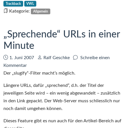
Trackback
VWL
Kategorie:
Allgemein
„Sprechende“ URLs in einer
Minute
Datum:
Autor:
1. Juni 2007
Ralf Geschke
Schreibe einen
zu
Kommentar
„Sprechende“
Der „slugify“-Filter macht’s möglich.
URLs
Längere URLs, dafür „sprechend“, d.h. der Titel der
in
jeweiligen Seite wird – ein wenig abgewandelt – zusätzlich
einer
in den Link gepackt. Der Web-Server muss schliesslich nur
Minute
noch damit umgehen können.
Dieses Feature gibt es nun auch für den Artikel-Bereich auf