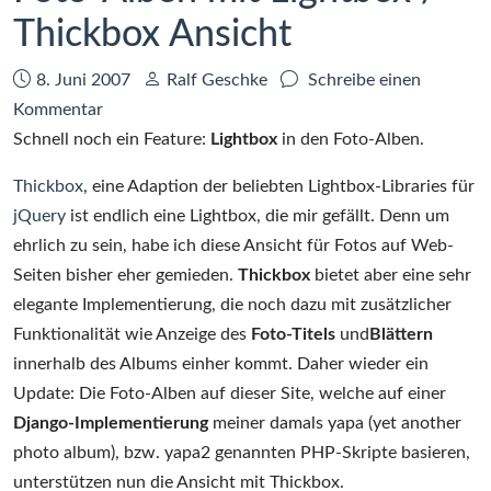
Thickbox Ansicht
Datum:
Autor:
8. Juni 2007
Ralf Geschke
Schreibe einen
zu
Kommentar
Foto-
Schnell noch ein Feature:
Lightbox
in den Foto-Alben.
Alben
Thickbox
, eine Adaption der beliebten Lightbox-Libraries für
mit
jQuery
ist endlich eine Lightbox, die mir gefällt. Denn um
Lightbox
ehrlich zu sein, habe ich diese Ansicht für Fotos auf Web-
/
Seiten bisher eher gemieden.
Thickbox
bietet aber eine sehr
Thickbox
elegante Implementierung, die noch dazu mit zusätzlicher
Ansicht
Funktionalität wie Anzeige des
Foto-Titels
und
Blättern
innerhalb des Albums einher kommt. Daher wieder ein
Update: Die Foto-Alben auf dieser Site, welche auf einer
Django-Implementierung
meiner damals yapa (yet another
photo album), bzw. yapa2 genannten PHP-Skripte basieren,
unterstützen nun die Ansicht mit Thickbox.