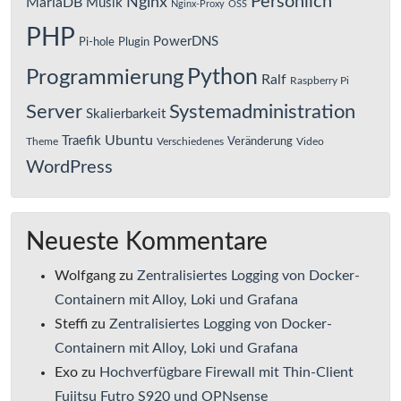
Persönlich
Nginx
MariaDB
Musik
Nginx-Proxy
OSS
PHP
PowerDNS
Pi-hole
Plugin
Python
Programmierung
Ralf
Raspberry Pi
Server
Systemadministration
Skalierbarkeit
Ubuntu
Traefik
Veränderung
Theme
Verschiedenes
Video
WordPress
Neueste Kommentare
Wolfgang
zu
Zentralisiertes Logging von Docker-
Containern mit Alloy, Loki und Grafana
Steffi
zu
Zentralisiertes Logging von Docker-
Containern mit Alloy, Loki und Grafana
Exo
zu
Hochverfügbare Firewall mit Thin-Client
Fujitsu Futro S920 und OPNsense