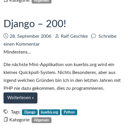
Kategorie:
Allgemein
Bereich
Django – 200!
Datum:
Autor:
28. September 2006
Ralf Geschke
Schreibe
zu
einen Kommentar
Django
Mindestens…
–
Die nächste Mini-Applikation von kuerbis.org wird ein
200!
kleines Quickpoll-System. Nichts Besonderes, aber aus
irgend welchen Gründen bin ich in den letzten Jahren mit
PHP nie dazu gekommen, dies zu programmieren.
bei
Weiterlesen
»
Django
–
Tags:
Django
kuerbis.org
Python
200!
Kategorie:
Allgemein