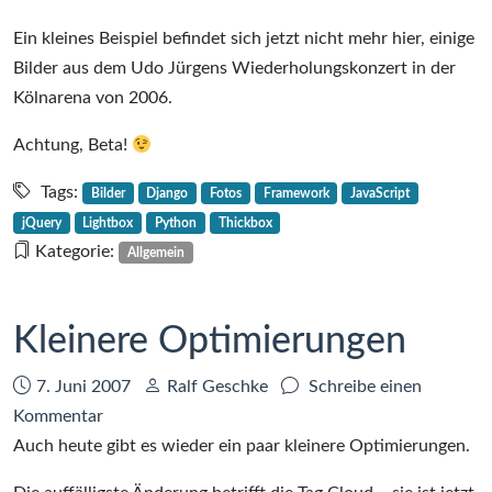
Ein kleines Beispiel befindet sich jetzt nicht mehr hier, einige
Bilder aus dem Udo Jürgens Wiederholungskonzert in der
Kölnarena von 2006.
Achtung, Beta!
Tags:
Bilder
Django
Fotos
Framework
JavaScript
jQuery
Lightbox
Python
Thickbox
Kategorie:
Allgemein
Kleinere Optimierungen
Datum:
Autor:
7. Juni 2007
Ralf Geschke
Schreibe einen
zu
Kommentar
Kleinere
Auch heute gibt es wieder ein paar kleinere Optimierungen.
Optimierungen