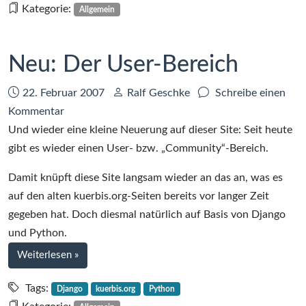
Kategorie:
Allgemein
Neu: Der User-Bereich
Datum:
Autor:
22. Februar 2007
Ralf Geschke
Schreibe einen
zu
Kommentar
Neu:
Und wieder eine kleine Neuerung auf dieser Site: Seit heute
Der
gibt es wieder einen User- bzw. „Community“-Bereich.
User-
Damit knüpft diese Site langsam wieder an das an, was es
Bereich
auf den alten kuerbis.org-Seiten bereits vor langer Zeit
gegeben hat. Doch diesmal natürlich auf Basis von Django
und Python.
bei
Weiterlesen
»
Neu:
Der
Tags:
Django
kuerbis.org
Python
User-