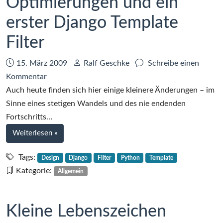
Optimierungen und ein
erster Django Template
Filter
Datum:
Autor:
15. März 2009
Ralf Geschke
Schreibe einen
zu
Kommentar
Blogroll,
Auch heute finden sich hier einige kleinere Änderungen – im
Design-
Sinne eines stetigen Wandels und des nie endenden
Optimierungen
Fortschritts…
und
bei
Weiterlesen
»
ein
Blogroll,
erster
Design-
Tags:
Design
Django
Filter
Python
Template
Optimierungen
Django
Kategorie:
Allgemein
und
Template
ein
Filter
erster
Kleine Lebenszeichen
Django