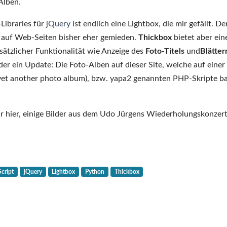
Foto-
Alben.
Alben
-Libraries für
jQuery
ist endlich eine Lightbox, die mir gefällt. D
mit
os auf Web-Seiten bisher eher gemieden.
Thickbox
bietet aber ein
Lightbox
sätzlicher Funktionalität wie Anzeige des
Foto-Titels
und
Blätter
/
r ein Update: Die Foto-Alben auf dieser Site, welche auf einer
Thickbox
et another photo album), bzw. yapa2 genannten PHP-Skripte ba
Ansicht
ehr hier, einige Bilder aus dem Udo Jürgens Wiederholungskonzert
Script
jQuery
Lightbox
Python
Thickbox