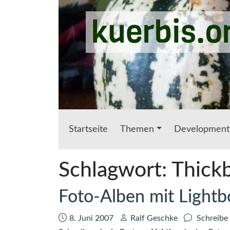
Zum Hauptinhalt springen
kuerbis.o
Startseite
Themen
Development
Schlagwort:
Thick
Foto-Alben mit Lightb
Datum:
Autor:
8. Juni 2007
Ralf Geschke
Schreibe