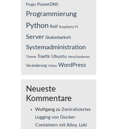
PowerDNS
Plugin
Programmierung
Python
Ralf
Raspberry Pi
Server
Skalierbarkeit
Systemadministration
Ubuntu
Traefik
Theme
Verschiedenes
WordPress
Veränderung
Video
Neueste
Kommentare
Wolfgang
zu
Zentralisiertes
Logging von Docker-
Containern mit Alloy, Loki