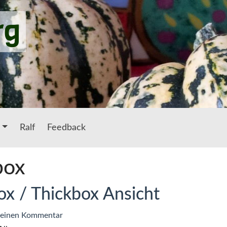
rg
Ralf
Feedback
box
ox / Thickbox Ansicht
zu
 einen Kommentar