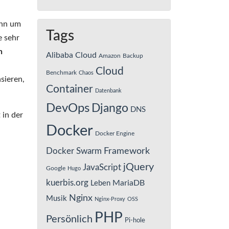
enn um
Tags
e sehr
n
Alibaba Cloud
Amazon
Backup
Cloud
Benchmark
Chaos
sieren,
Container
Datenbank
DevOps
Django
DNS
 in der
Docker
Docker Engine
Framework
Docker Swarm
jQuery
JavaScript
Google
Hugo
kuerbis.org
MariaDB
Leben
Nginx
Musik
Nginx-Proxy
OSS
PHP
Persönlich
Pi-hole