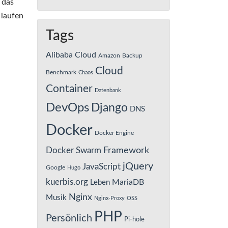
 das
 laufen
Tags
Alibaba Cloud
Amazon
Backup
Cloud
Benchmark
Chaos
Container
Datenbank
DevOps
Django
DNS
Docker
Docker Engine
Framework
Docker Swarm
jQuery
JavaScript
Google
Hugo
kuerbis.org
MariaDB
Leben
Nginx
Musik
Nginx-Proxy
OSS
PHP
Persönlich
Pi-hole