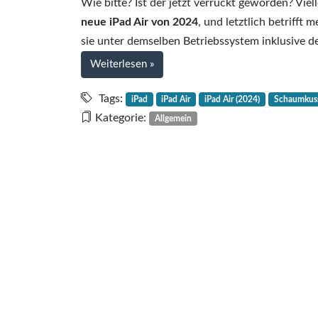
Wie bitte? Ist der jetzt verrückt geworden? Viel
neue iPad Air von 2024
, und letztlich betrifft
sie unter demselben Betriebssystem inklusive 
bei
Weiterlesen
»
Das
iPad
Tags:
iPad
iPad Air
iPad Air (2024)
Schaumkus
Air
Kategorie:
Allgemein
(2024)
ist
ein
Schaumkuss