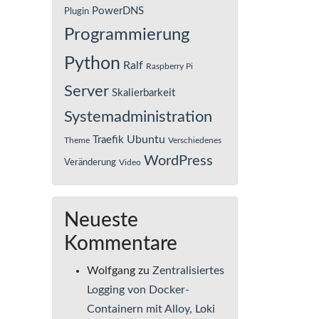
PowerDNS
Plugin
Programmierung
Python
Ralf
Raspberry Pi
Server
Skalierbarkeit
Systemadministration
Ubuntu
Traefik
Theme
Verschiedenes
WordPress
Veränderung
Video
Neueste
Kommentare
Wolfgang
zu
Zentralisiertes
Logging von Docker-
Containern mit Alloy, Loki