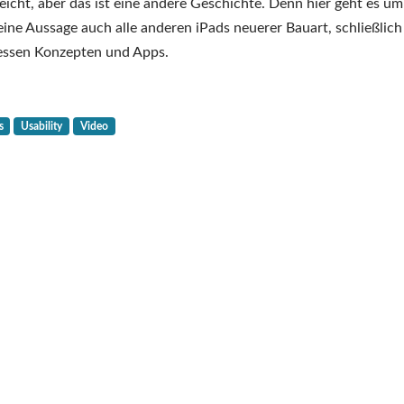
Das
leicht, aber das ist eine andere Geschichte. Denn hier geht es um
iPad
 meine Aussage auch alle anderen iPads neuerer Bauart, schließlich
Air
dessen Konzepten und Apps.
(2024)
ist
ein
s
Usability
Video
Schaumkuss