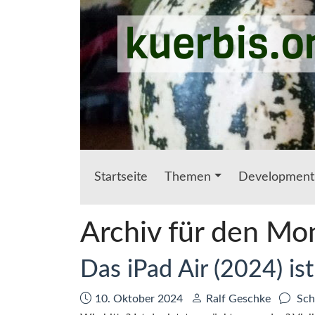
Zum Hauptinhalt springen
kuerbis.o
Startseite
Themen
Development
Archiv für den Mo
Das iPad Air (2024) i
Datum:
Autor:
10. Oktober 2024
Ralf Geschke
Sch