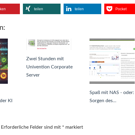
ken
teilen
teilen
Pocket
n:
Zwei Stunden mit
Univention Corporate
Server
Spaß mit NAS - oder:
der KI
Sorgen des…
Erforderliche Felder sind mit
*
markiert