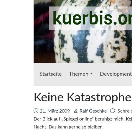
Zum Hauptinhalt springen
kuerbis.o
Startseite
Themen
Development
Keine Katastroph
Datum:
Autor:
21. März 2009
Ralf Geschke
Schrei
Der Blick auf „Spiegel online“ beruhigt mich. K
Nacht. Das kann gerne so bleiben.