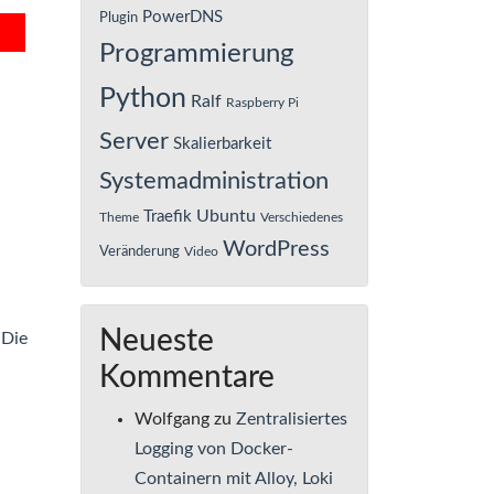
PowerDNS
Plugin
Programmierung
Python
Ralf
Raspberry Pi
Server
Skalierbarkeit
Systemadministration
Ubuntu
Traefik
Theme
Verschiedenes
WordPress
Veränderung
Video
Neueste
 Die
Kommentare
Wolfgang
zu
Zentralisiertes
Logging von Docker-
Containern mit Alloy, Loki