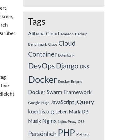
ert,
krise,
Tags
urch
Darüber
Alibaba Cloud
Amazon
Backup
Cloud
Benchmark
Chaos
Container
Datenbank
DevOps
Django
DNS
tag
Docker
Docker Engine
tive
Framework
Docker Swarm
lleicht
jQuery
JavaScript
Google
Hugo
kuerbis.org
MariaDB
Leben
Nginx
Musik
Nginx-Proxy
OSS
PHP
Persönlich
Pi-hole