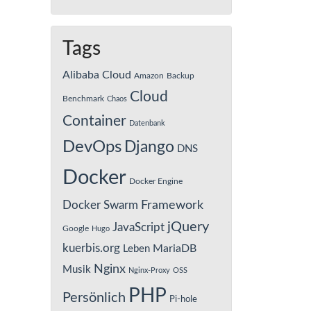
Tags
Alibaba Cloud
Amazon
Backup
Cloud
Benchmark
Chaos
Container
Datenbank
DevOps
Django
DNS
Docker
Docker Engine
Framework
Docker Swarm
jQuery
JavaScript
Google
Hugo
kuerbis.org
MariaDB
Leben
Nginx
Musik
Nginx-Proxy
OSS
PHP
Persönlich
Pi-hole