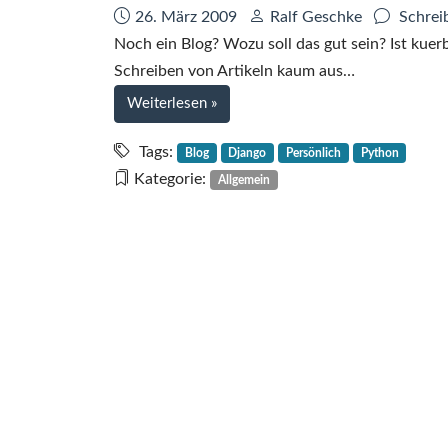
Datum:
Autor:
26. März 2009
Ralf Geschke
Schrei
Noch ein Blog? Wozu soll das gut sein? Ist kuerbi
Schreiben von Artikeln kaum aus…
bei
Weiterlesen
»
Start
von
Tags:
Blog
Django
Persönlich
Python
geschke.name
Kategorie:
Allgemein
–
Das
persönliche
Blog
von
Ralf
Geschke