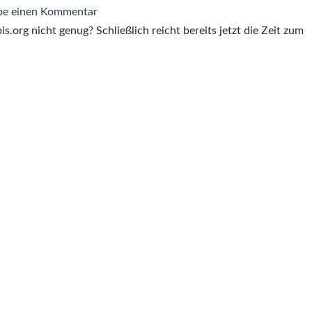
zu
be einen Kommentar
Start
s.org nicht genug? Schließlich reicht bereits jetzt die Zeit zum
von
geschke.name
–
Das
persönliche
Blog
von
Ralf
Geschke