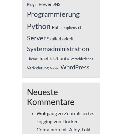
PowerDNS
Plugin
Programmierung
Python
Ralf
Raspberry Pi
Server
Skalierbarkeit
Systemadministration
Ubuntu
Traefik
Theme
Verschiedenes
WordPress
Veränderung
Video
Neueste
Kommentare
Wolfgang
zu
Zentralisiertes
Logging von Docker-
Containern mit Alloy, Loki