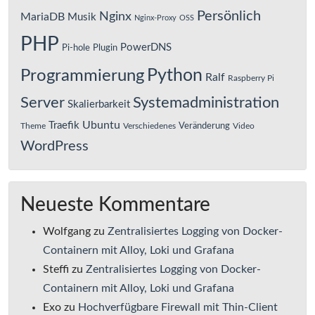
Persönlich
Nginx
MariaDB
Musik
Nginx-Proxy
OSS
PHP
PowerDNS
Pi-hole
Plugin
Python
Programmierung
Ralf
Raspberry Pi
Server
Systemadministration
Skalierbarkeit
Ubuntu
Traefik
Veränderung
Theme
Verschiedenes
Video
WordPress
Neueste Kommentare
Wolfgang
zu
Zentralisiertes Logging von Docker-
Containern mit Alloy, Loki und Grafana
Steffi
zu
Zentralisiertes Logging von Docker-
Containern mit Alloy, Loki und Grafana
Exo
zu
Hochverfügbare Firewall mit Thin-Client