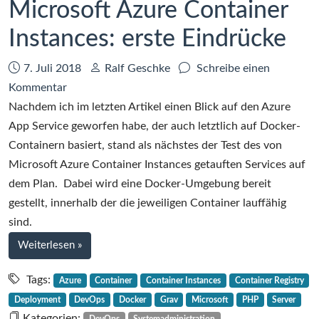
Microsoft Azure Container
Instances: erste Eindrücke
Datum:
Autor:
7. Juli 2018
Ralf Geschke
Schreibe einen
zu
Kommentar
Microsoft
Nachdem ich im letzten Artikel einen Blick auf den Azure
Azure
App Service geworfen habe, der auch letztlich auf Docker-
Container
Containern basiert, stand als nächstes der Test des von
Instances:
Microsoft Azure Container Instances getauften Services auf
erste
dem Plan. Dabei wird eine Docker-Umgebung bereit
Eindrücke
gestellt, innerhalb der die jeweiligen Container lauffähig
sind.
bei
Weiterlesen
»
Microsoft
Azure
Tags:
Azure
Container
Container Instances
Container Registry
Container
Deployment
DevOps
Docker
Grav
Microsoft
PHP
Server
Instances:
Kategorien: