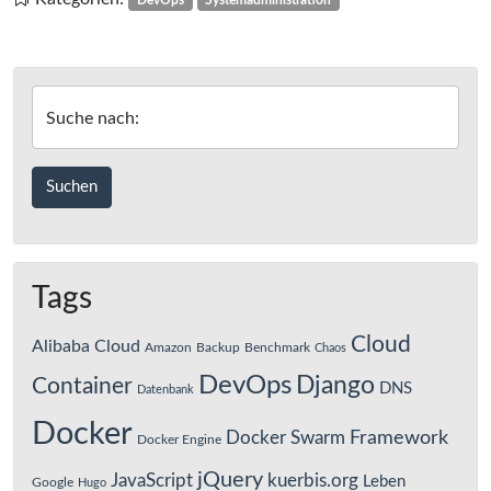
DevOps
Systemadministration
erste
Eindrücke
Suche nach:
Tags
Cloud
Alibaba Cloud
Amazon
Backup
Benchmark
Chaos
DevOps
Django
Container
DNS
Datenbank
Docker
Framework
Docker Swarm
Docker Engine
jQuery
JavaScript
kuerbis.org
Leben
Google
Hugo