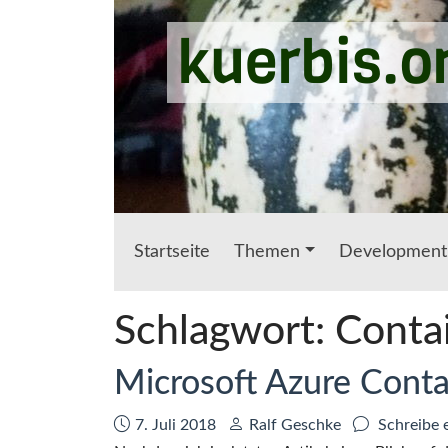
Zum Hauptinhalt springen
kuerbis.o
Startseite
Themen
Development
Schlagwort:
Conta
Microsoft Azure Conta
Datum:
Autor:
7. Juli 2018
Ralf Geschke
Schreibe 