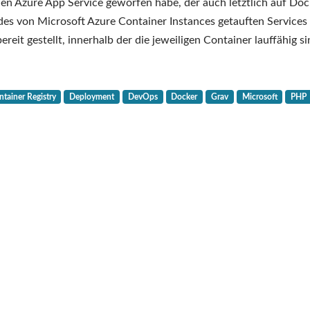
Microsoft
den Azure App Service geworfen habe, der auch letztlich auf Doc
Azure
 des von Microsoft Azure Container Instances getauften Services
Container
t gestellt, innerhalb der die jeweiligen Container lauffähig si
Instances:
erste
Eindrücke
tainer Registry
Deployment
DevOps
Docker
Grav
Microsoft
PHP