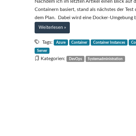
Nachdem ich im letzten Artikel einen Blick auf 
Containern basiert, stand als nächstes der Test
dem Plan. Dabei wird eine Docker-Umgebung berei
bei
Weiterlesen
»
Microsoft
Azure
Tags:
Azure
Container
Container Instances
Con
Container
Server
Instances:
Kategorien:
DevOps
Systemadministration
erste
Eindrücke