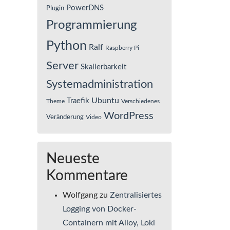
PowerDNS
Plugin
Programmierung
Python
Ralf
Raspberry Pi
Server
Skalierbarkeit
Systemadministration
Ubuntu
Traefik
Theme
Verschiedenes
WordPress
Veränderung
Video
Neueste
Kommentare
Wolfgang
zu
Zentralisiertes
Logging von Docker-
Containern mit Alloy, Loki