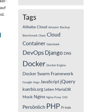
ker-
 auf
nd.
Tags
Alibaba Cloud
Amazon
Backup
Cloud
Benchmark
Chaos
Container
Datenbank
DevOps
Django
DNS
Docker
Docker Engine
Framework
Docker Swarm
jQuery
JavaScript
Google
Hugo
kuerbis.org
MariaDB
Leben
Nginx
Musik
Nginx-Proxy
OSS
PHP
Persönlich
Pi-hole