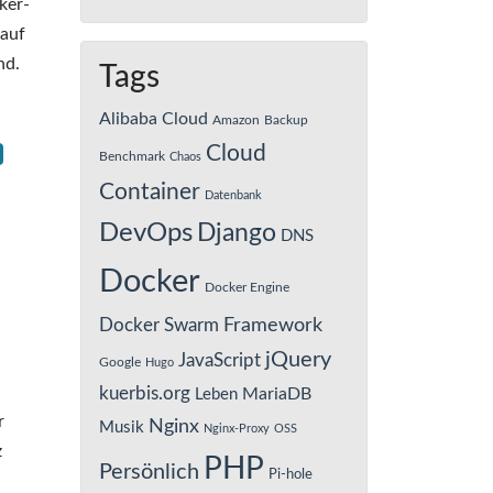
ker-
 auf
nd.
Tags
Alibaba Cloud
Amazon
Backup
Cloud
Benchmark
Chaos
Container
Datenbank
DevOps
Django
DNS
Docker
Docker Engine
Framework
Docker Swarm
jQuery
JavaScript
Google
Hugo
kuerbis.org
MariaDB
Leben
r
Nginx
Musik
Nginx-Proxy
OSS
z
PHP
Persönlich
Pi-hole