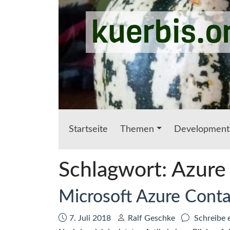
Zum Hauptinhalt springen
kuerbis.o
Startseite
Themen
Development
Schlagwort:
Azure
Microsoft Azure Conta
Datum:
Autor:
7. Juli 2018
Ralf Geschke
Schreibe 