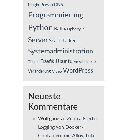
PowerDNS
Plugin
Programmierung
Python
Ralf
Raspberry Pi
Server
Skalierbarkeit
Systemadministration
Ubuntu
Traefik
Theme
Verschiedenes
WordPress
Veränderung
Video
Neueste
Kommentare
Wolfgang
zu
Zentralisiertes
Logging von Docker-
Containern mit Alloy, Loki