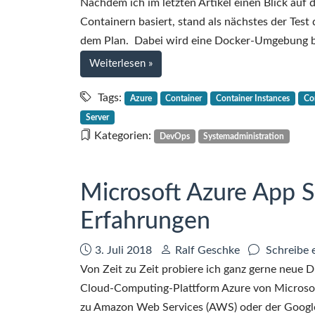
Nachdem ich im letzten Artikel einen Blick auf 
Containern basiert, stand als nächstes der Test
dem Plan. Dabei wird eine Docker-Umgebung berei
bei
Weiterlesen
»
Microsoft
Azure
Tags:
Azure
Container
Container Instances
Con
Container
Server
Instances:
Kategorien:
DevOps
Systemadministration
erste
Eindrücke
Microsoft Azure App Se
Erfahrungen
Datum:
Autor:
3. Juli 2018
Ralf Geschke
Schreibe 
Von Zeit zu Zeit probiere ich ganz gerne neue D
Cloud-Computing-Plattform Azure von Microsoft 
zu Amazon Web Services (AWS) oder der Google