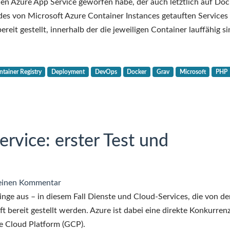
Microsoft
den Azure App Service geworfen habe, der auch letztlich auf Doc
Azure
 des von Microsoft Azure Container Instances getauften Services
Container
t gestellt, innerhalb der die jeweiligen Container lauffähig si
Instances:
erste
Eindrücke
tainer Registry
Deployment
DevOps
Docker
Grav
Microsoft
PHP
rvice: erster Test und
zu
einen Kommentar
Microsoft
inge aus – in diesem Fall Dienste und Cloud-Services, die von de
Azure
bereit gestellt werden. Azure ist dabei eine direkte Konkurren
App
 Cloud Platform (GCP).