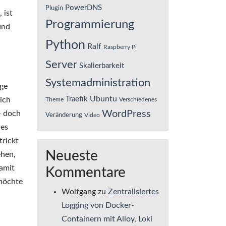
PowerDNS
Plugin
 ist
Programmierung
und
Python
Ralf
Raspberry Pi
Server
Skalierbarkeit
Systemadministration
ige
Ubuntu
Traefik
ich
Theme
Verschiedenes
WordPress
– doch
Veränderung
Video
hes
trickt
Neueste
ehen,
damit
Kommentare
 möchte
Wolfgang
zu
Zentralisiertes
Logging von Docker-
Containern mit Alloy, Loki