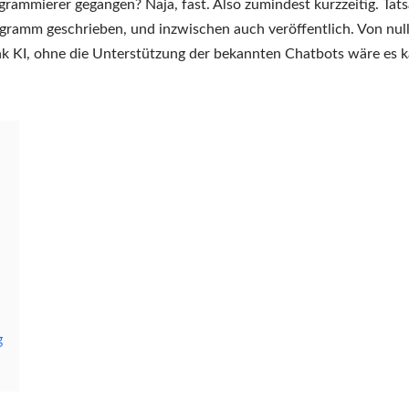
Drauniav
ammierer gegangen? Naja, fast. Also zumindest kurzzeitig. Tats
–
ramm geschrieben, und inzwischen auch veröffentlich. Von null
eine
ank KI, ohne die Unterstützung der bekannten Chatbots wäre es 
Audio-
Visualizer-
GUI
für
Windows
g