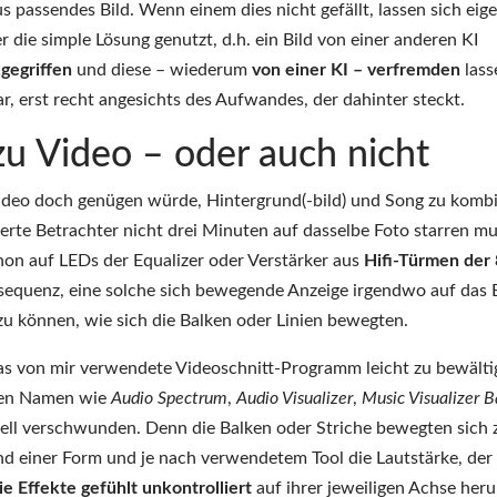
 passendes Bild. Wenn einem dies nicht gefällt, lassen sich eig
 die simple Lösung genutzt, d.h. ein Bild von einer anderen KI
gegriffen
und diese – wiederum
von einer KI – verfremden
lass
, erst recht angesichts des Aufwandes, der dahinter steckt.
zu Video – oder auch nicht
 Video doch genügen würde, Hintergrund(-bild) und Song zu komb
erte Betrachter nicht drei Minuten auf dasselbe Foto starren mu
on auf LEDs der Equalizer oder Verstärker aus
Hifi-Türmen der 
nsequenz, eine solche sich bewegende Anzeige irgendwo auf das B
u können, wie sich die Balken oder Linien bewegten.
das von mir verwendete Videoschnitt-Programm leicht zu bewält
nden Namen wie
Audio Spectrum
,
Audio Visualizer
,
Music Visualizer B
nell verschwunden. Denn die Balken oder Striche bewegten sich
end einer Form und je nach verwendetem Tool die Lautstärke, der
ie Effekte gefühlt unkontrolliert
auf ihrer jeweiligen Achse her