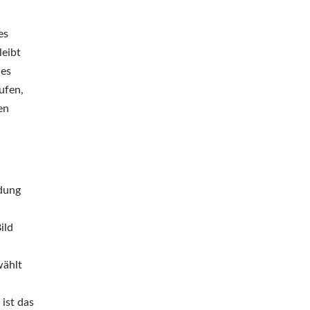
es
leibt
 es
ufen,
en
ndung
ild
wählt
ist das