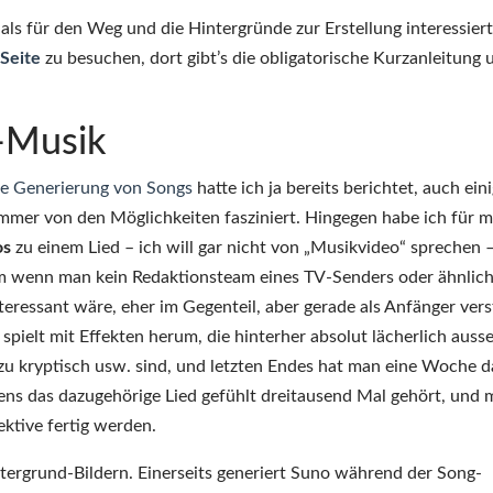
als für den Weg und die Hintergründe zur Erstellung interessiert,
Seite
zu besuchen, dort gibt’s die obligatorische Kurzanleitung 
-Musik
e Generierung von Songs
hatte ich ja bereits berichtet, auch ein
mmer von den Möglichkeiten fasziniert. Hingegen habe ich für m
os
zu einem Lied – ich will gar nicht von „Musikvideo“ sprechen 
lem wenn man kein Redaktionsteam eines TV-Senders oder ähnlic
nteressant wäre, eher im Gegenteil, aber gerade als Anfänger vers
 spielt mit Effekten herum, die hinterher absolut lächerlich auss
l, zu kryptisch usw. sind, und letzten Endes hat man eine Woche 
ens das dazugehörige Lied gefühlt dreitausend Mal gehört, und
ktive fertig werden.
ergrund-Bildern. Einerseits generiert Suno während der Song-