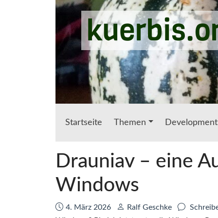
Zum Hauptinhalt springen
kuerbis.o
Startseite
Themen
Development
Drauniav – eine Au
Windows
Datum:
Autor:
4. März 2026
Ralf Geschke
Schreib