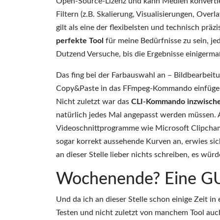
Open-Source-Lizenz und kann Medien konverti
Filtern (z.B. Skalierung, Visualisierungen, Over
gilt als eine der flexibelsten und technisch pr
perfekte Tool
für meine Bedürfnisse zu sein, j
Dutzend Versuche, bis die Ergebnisse einigerm
Das fing bei der Farbauswahl an – Bildbearbei
Copy&Paste in das FFmpeg-Kommando einfügen, u
Nicht zuletzt war das
CLI-Kommando inzwischen
natürlich jedes Mal angepasst werden müssen. 
Videoschnittprogramme wie Microsoft Clipcham
sogar korrekt aussehende Kurven an, erwies sich
an dieser Stelle lieber nichts schreiben, es wü
Wochenende? Eine GU
Und da ich an dieser Stelle schon einige Zeit 
Testen und nicht zuletzt von manchem Tool auch