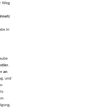
er Weg
insatz
abe in
laube
stier
.
er an
ag, und
en
ts
ahm
igung,