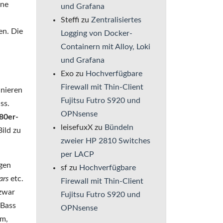
ene
und Grafana
Steffi
zu
Zentralisiertes
en. Die
Logging von Docker-
Containern mit Alloy, Loki
und Grafana
Exo
zu
Hochverfügbare
Firewall mit Thin-Client
inieren
Fujitsu Futro S920 und
ss.
OPNsense
80er-
leisefuxX
zu
Bündeln
ild zu
zweier HP 2810 Switches
per LACP
igen
sf
zu
Hochverfügbare
ars
etc.
Firewall mit Thin-Client
 zwar
Fujitsu Futro S920 und
 Bass
OPNsense
um,