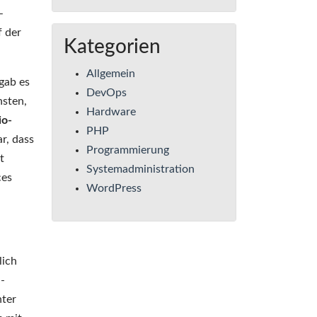
–
f der
Kategorien
Allgemein
 gab es
DevOps
nsten,
Hardware
io-
PHP
r, dass
Programmierung
t
Systemadministration
ces
WordPress
lich
-
ter