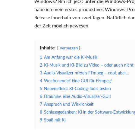
Windows? Bin ich jetzt unter die Windows-Progr
habe ich mein erstes produktives Windows-Prog
Release innerhalb von zwei Tagen. Natürlich d
der Zeit möglich gewesen.
Inhalte
Verbergen
1
Am Anfang war die KI-Musik
2
KI-Musik und KI-Bild zu Video – oder auch nicht
3
Audio-Visualizer mittels FFmpeg – cool, aber…
4
Wochenende? Eine GUI für FFmpeg!
5
Nebeneffekt: KI-Coding-Tools testen
6
Drauniav, eine Audio-Visualizer-GUI!
7
Anspruch und Wirklichkeit
8
Schlussgedanken: KI in der Software-Entwicklun
9
Spaß mit KI