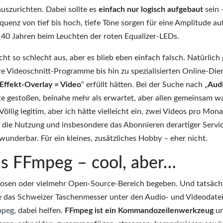
auszurichten. Dabei sollte es
einfach nur logisch aufgebaut
sein 
quenz von tief bis hoch, tiefe Töne sorgen für eine Amplitude au
or 40 Jahren beim Leuchten der roten Equalizer-LEDs.
ht so schlecht aus, aber es blieb eben einfach falsch. Natürlich
e Videoschnitt-Programme bis hin zu spezialisierten Online-Die
 Effekt-Overlay = Video
“ erfüllt hätten. Bei der Suche nach „
Aud
nste gestoßen, beinahe mehr als erwartet, aber allen gemeinsam wa
öllig legitim, aber ich hätte vielleicht ein, zwei Videos pro Mona
h die Nutzung und insbesondere das Abonnieren derartiger Servi
wunderbar. Für ein kleines, zusätzliches Hobby – eher nicht.
els FFmpeg – cool, aber…
nlosen oder vielmehr Open-Source-Bereich begeben. Und tatsäch
ve das Schweizer Taschenmesser unter den Audio- und Videodatei
mpeg
, dabei helfen.
FFmpeg ist ein Kommandozeilenwerkzeug
un