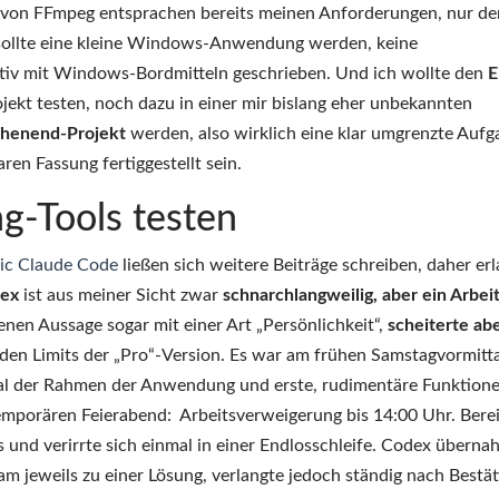
 von FFmpeg entsprachen bereits meinen Anforderungen, nur d
 sollte eine kleine Windows-Anwendung werden, keine
ativ mit Windows-Bordmitteln geschrieben. Und ich wollte den
E
ekt testen, noch dazu in einer mir bislang eher unbekannten
chenend-Projekt
werden, also wirklich eine klar umgrenzte Aufg
aren Fassung fertiggestellt sein.
g-Tools testen
ic Claude Code
ließen sich weitere Beiträge schreiben, daher er
ex
ist aus meiner Sicht zwar
schnarchlangweilig, aber ein Arbeit
enen Aussage sogar mit einer Art „Persönlichkeit“,
scheiterte ab
 den Limits der „Pro“-Version. Es war am frühen Samstagvormitt
mal der Rahmen der Anwendung und erste, rudimentäre Funktion
emporären Feierabend: Arbeitsverweigerung bis 14:00 Uhr. Berei
ts und verirrte sich einmal in einer Endlosschleife. Codex übern
 jeweils zu einer Lösung, verlangte jedoch ständig nach Bestät