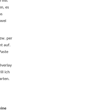
e mit
en, es
as
zwei
zw. per
t auf.
Paste
Overlay
ll ich
arten.
,
eine