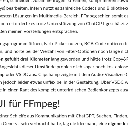
eren, schneiden, zusammenfügen, streamen, komprimieren sowi
lays) bearbeiten. Intern nutzt es zahlreiche Codecs und Bibliothek
äzisesten Lösungen im Multimedia-Bereich. FFmpeg schien somit d
edoch erforderte es trotz Unterstützung von ChatGPT geschätzt 
aßen meinen Vorstellungen entsprachen.
tungsprogramm öffnen, Farb-Picker nutzen, RGB-Code notieren b
nd hörte bei der Vielzahl von Filter-Optionen noch lange nich
 gefühlt drei Kilometer
lang geworden und hätte trotz Copy&
Angesichts dieser Umstände probierte ich sogar noch kostenlose
p oder VSDC aus. Clipchamp zeigte mit dem Audio-Visualizer-
 jedoch leider etwas unflexibel in der Gestaltung. Über VSDC wi
rde in einen Rant des komplett unterirdischen Bedienkonzepts aus
I für FFmpeg!
in einer Schleife aus Kommunikation mit ChatGPT, Suchen, Finden
 Genervt-sein verbracht hatte, lag die Idee nahe, eine
eigene kl