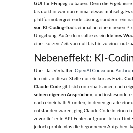
GUI
für FFmpeg zu bauen. Denn die Ergebnisse
bis dorthin war nun einmal etwas mühselig. Es
plattformübergreifende Lösung, sondern rein n
von KI-Coding-Tools
einmal an einem neuen Proj
Umgebung. Außerdem sollte es ein
kleines Wo
einer kurzen Zeit von null bis hin zu einer nutzb
Nebeneffekt: KI-Codin
Über das Verhalten
OpenAI Codex
und
Anthrop
ich mir an dieser Stelle nur ein kurzes Fazit.
Cod
Claude Code
gibt sich unterhaltsamer, nach eig
seinen eigenen Ansprüchen
, und insbesondere
nach eineinhalb Stunden, in denen gerade ein
entstanden waren, ging Claude Code in einen t
zuvor lief er in API-Fehler aufgrund Token-Limi
jedoch problemlos die begonnenen Aufgaben, kam