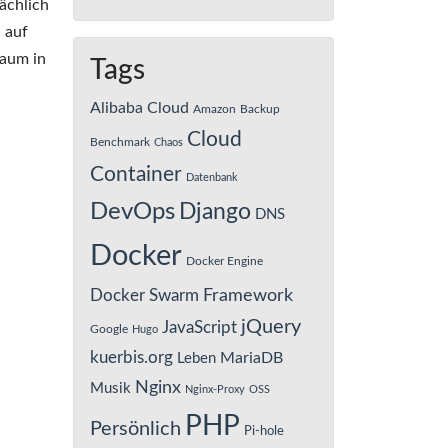
ächlich
 auf
kaum in
Tags
Alibaba Cloud
Amazon
Backup
Cloud
Benchmark
Chaos
Container
Datenbank
DevOps
Django
DNS
Docker
Docker Engine
Framework
Docker Swarm
jQuery
JavaScript
Google
Hugo
kuerbis.org
MariaDB
Leben
Nginx
Musik
Nginx-Proxy
OSS
PHP
Persönlich
Pi-hole