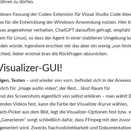
ühren zu dürfen.
indows-Fassung der Codex-Extension für Visual Studio Code dies
iese für die Entwicklung der Windows-Anwendung nutzen. Hier b
twas angenehmer verhalten. ChatGPT daraufhin gefragt, empfahl
für Linux), so dass der Agent in einer stabileren Umgebung la
en würde. Irgendwie erschien mir das aber ein wenig „von hint
schied, lieber erstmal brav die Rückfragen abzunicken.
Visualizer-GUI!
igen, Testen
– und wieder von vorn, befindet sich in der Anwe
lich für „image audio video“, der Rest… lässt Raum für
und des Screenshots eigentlich von selbst erklären – man wählt B
nden Videos fest, kann die Farbe der Visualizer-Kurve wählen,
arb-Picker aus dem Bild, legt die Visualizer-Optionen fest bzw. 
„Generieren“ sorgt schließlich dafür, dass FFmpeg mit den zuvor
generiert wird. Zwecks Nachvollziehbarkeit und Dokumentation 