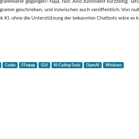
Drauniav
ammierer gegangen? Naja, fast. Also zumindest kurzzeitig. Tats
–
ramm geschrieben, und inzwischen auch veröffentlich. Von null
eine
ank KI, ohne die Unterstützung der bekannten Chatbots wäre es 
Audio-
Visualizer-
GUI
für
Windows
Codex
FFmpeg
GUI
KI-Coding-Tools
OpenAI
Windows