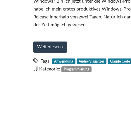
Windows? Bin ich jetzt unter die Windows-Progr
habe ich mein erstes produktives Windows-Prog
Release innerhalb von zwei Tagen. Natürlich d
der Zeit möglich gewesen.
bei
Weiterlesen
»
Drauniav
–
Tags:
Anwendung
Audio-Visualizer
Claude Code
eine
Kategorie:
Programmierung
Audio-
Visualizer-
GUI
für
Windows