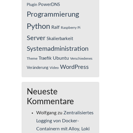
PowerDNS
Plugin
Programmierung
Python
Ralf
Raspberry Pi
Server
Skalierbarkeit
Systemadministration
Ubuntu
Traefik
Theme
Verschiedenes
WordPress
Veränderung
Video
Neueste
Kommentare
Wolfgang
zu
Zentralisiertes
Logging von Docker-
Containern mit Alloy, Loki