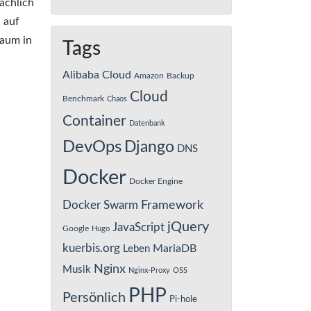
ächlich
 auf
kaum in
Tags
Alibaba Cloud
Amazon
Backup
Cloud
Benchmark
Chaos
Container
Datenbank
DevOps
Django
DNS
Docker
Docker Engine
Framework
Docker Swarm
jQuery
JavaScript
Google
Hugo
kuerbis.org
MariaDB
Leben
Nginx
Musik
Nginx-Proxy
OSS
PHP
Persönlich
Pi-hole