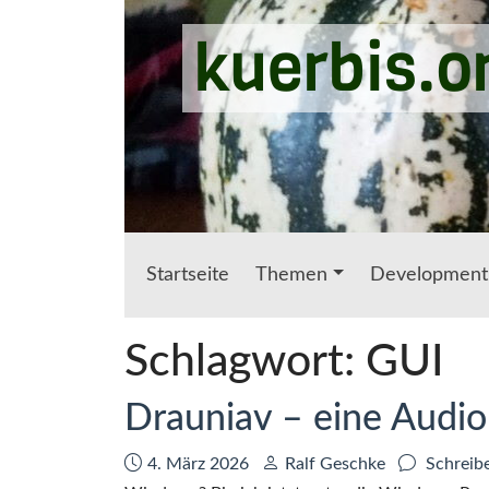
Zum Hauptinhalt springen
kuerbis.o
Startseite
Themen
Development
Schlagwort:
GUI
Drauniav – eine Audio
Datum:
Autor:
4. März 2026
Ralf Geschke
Schreib