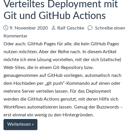
Verteiltes Deployment mit
Git und GitHub Actions
Datum:
Autor:
9. November 2020
Ralf Geschke
Schreibe einen
zu
Kommentar
Verteiltes
Oder auch: GitHub Pages für alle, die kein GitHub Pages
Deployment
nutzen möchten. Aber der Reihe nach. In diesem Artikel
mit
möchte ich eine Lösung vorstellen, mit der sich (statische)
Git
Web-Sites, die in einem Git-Repository bzw.
und
genaugenommen auf GitHub vorliegen, automatisch nach
GitHub
dem Hochladen per „git push“-Kommando auf einen oder
Actions
mehrere Server verteilen lassen. Für das Deployment
werden die GitHub Actions genutzt, mit deren Hilfe sich
Workflows automatisieren lassen. Genug der Buzzwords –
erst einmal ein wenig zu den Hintergründen.
bei
Weiterlesen
»