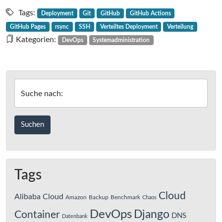
Verteiltes
Deployment
Tags:
Deployment
Git
GitHub
GitHub Actions
mit
GitHub Pages
rsync
SSH
Verteiltes Deployment
Verteilung
Git
Kategorien:
DevOps
Systemadministration
und
GitHub
Actions
Suche nach:
Tags
Cloud
Alibaba Cloud
Amazon
Backup
Benchmark
Chaos
DevOps
Django
Container
DNS
Datenbank