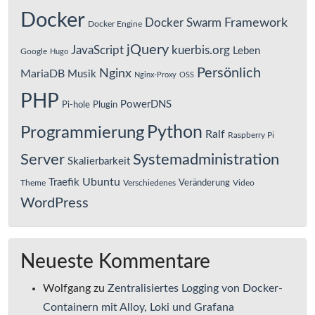
Docker
Framework
Docker Swarm
Docker Engine
jQuery
JavaScript
kuerbis.org
Leben
Google
Hugo
Persönlich
Nginx
MariaDB
Musik
Nginx-Proxy
OSS
PHP
PowerDNS
Pi-hole
Plugin
Python
Programmierung
Ralf
Raspberry Pi
Server
Systemadministration
Skalierbarkeit
Ubuntu
Traefik
Veränderung
Theme
Verschiedenes
Video
WordPress
Neueste Kommentare
Wolfgang
zu
Zentralisiertes Logging von Docker-
Containern mit Alloy, Loki und Grafana