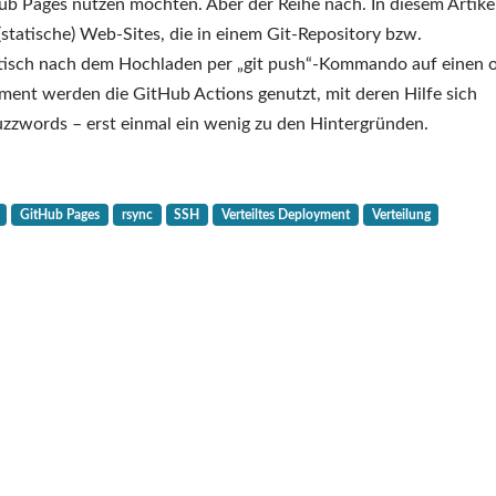
Verteiltes
Hub Pages nutzen möchten. Aber der Reihe nach. In diesem Artike
Deployment
(statische) Web-Sites, die in einem Git-Repository bzw.
mit
isch nach dem Hochladen per „git push“-Kommando auf einen 
Git
yment werden die GitHub Actions genutzt, mit deren Hilfe sich
und
zzwords – erst einmal ein wenig zu den Hintergründen.
GitHub
Actions
GitHub Pages
rsync
SSH
Verteiltes Deployment
Verteilung