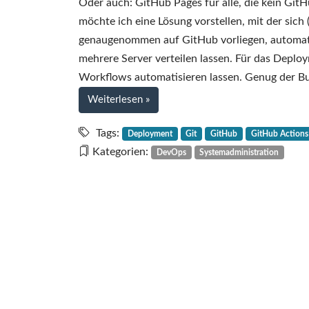
Oder auch: GitHub Pages für alle, die kein Git
möchte ich eine Lösung vorstellen, mit der sich 
genaugenommen auf GitHub vorliegen, automat
mehrere Server verteilen lassen. Für das Deplo
Workflows automatisieren lassen. Genug der Bu
bei
Weiterlesen
»
Verteiltes
Deployment
Tags:
Deployment
Git
GitHub
GitHub Actions
mit
Kategorien:
DevOps
Systemadministration
Git
und
GitHub
Actions