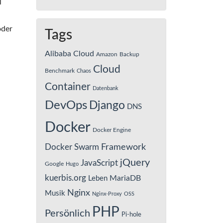
l
oder
Tags
Alibaba Cloud
Amazon
Backup
Cloud
Benchmark
Chaos
Container
Datenbank
DevOps
Django
DNS
Docker
Docker Engine
Framework
Docker Swarm
jQuery
JavaScript
Google
Hugo
kuerbis.org
MariaDB
Leben
Nginx
Musik
Nginx-Proxy
OSS
PHP
Persönlich
Pi-hole