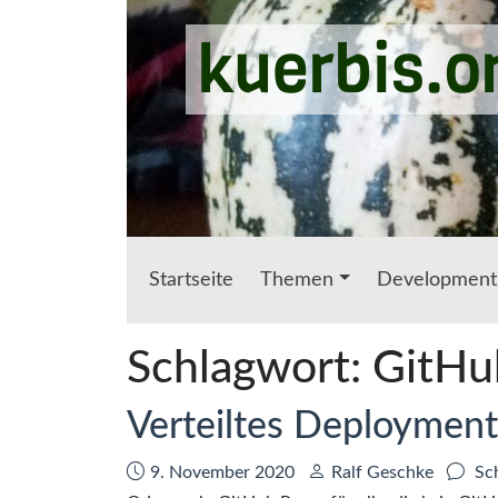
Zum Hauptinhalt springen
kuerbis.o
Startseite
Themen
Development
Schlagwort:
GitHu
Verteiltes Deployment
Datum:
Autor:
9. November 2020
Ralf Geschke
Sch