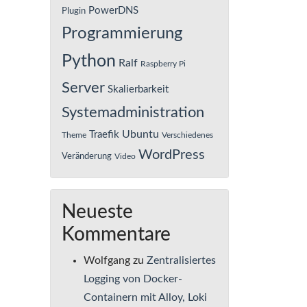
PowerDNS
Plugin
Programmierung
Python
Ralf
Raspberry Pi
Server
Skalierbarkeit
Systemadministration
Ubuntu
Traefik
Theme
Verschiedenes
WordPress
Veränderung
Video
Neueste
Kommentare
Wolfgang
zu
Zentralisiertes
Logging von Docker-
Containern mit Alloy, Loki