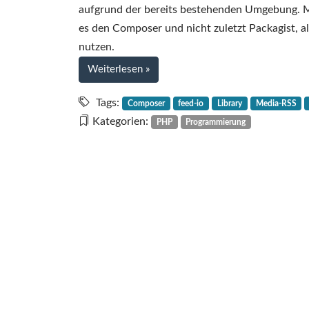
aufgrund der bereits bestehenden Umgebung. Man
es den Composer und nicht zuletzt Packagist, al
nutzen.
bei
Weiterlesen
»
Kleiner
PHP-
Tags:
Composer
feed-io
Library
Media-RSS
RSS-
Kategorien:
PHP
Programmierung
Library-
Rant