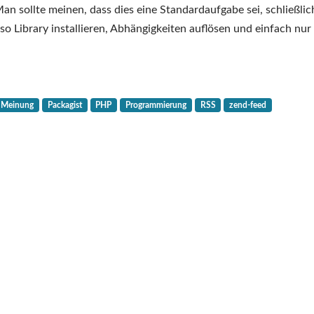
RSS-
 sollte meinen, dass dies eine Standardaufgabe sei, schließlic
Library-
so Library installieren, Abhängigkeiten auflösen und einfach nur
Rant
Meinung
Packagist
PHP
Programmierung
RSS
zend-feed