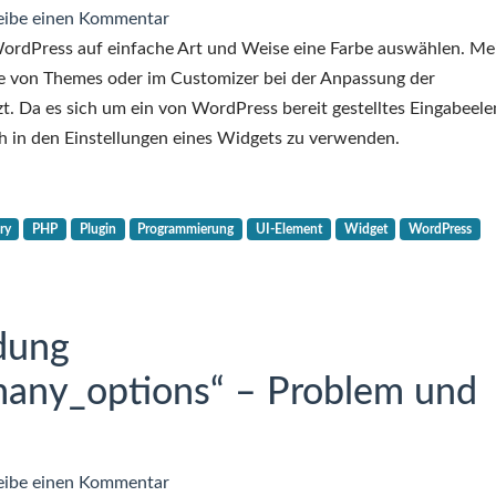
zu
eibe einen Kommentar
Integration
WordPress auf einfache Art und Weise eine Farbe auswählen. Me
des
e von Themes oder im Customizer bei der Anpassung der
WordPress
. Da es sich um ein von WordPress bereit gestelltes Eingabeel
Color
ch in den Einstellungen eines Widgets zu verwenden.
Pickers
in
die
ry
PHP
Plugin
Programmierung
UI-Element
Widget
WordPress
Widget-
Admin-
UI
dung
many_options“ – Problem und
zu
eibe einen Kommentar