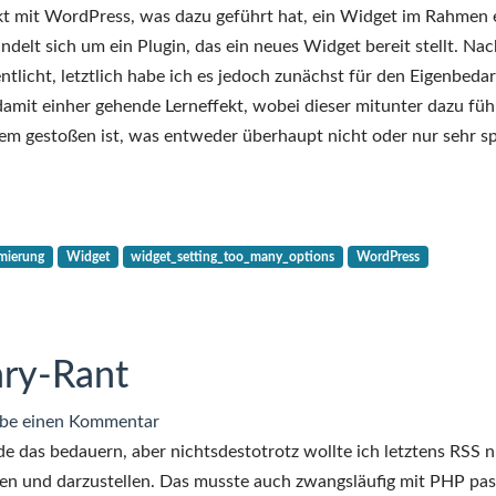
WordPress-
t mit WordPress, was dazu geführt hat, ein Widget im Rahmen 
Fehlermeldung
delt sich um ein Plugin, das ein neues Widget bereit stellt. Nac
„widget_setting_too_many_options“
entlicht, letztlich habe ich es jedoch zunächst für den Eigenbedar
–
damit einher gehende Lerneffekt, wobei dieser mitunter dazu führ
Problem
em gestoßen ist, was entweder überhaupt nicht oder nur sehr sp
und
Lösung
mierung
Widget
widget_setting_too_many_options
WordPress
ary-Rant
zu
be einen Kommentar
Kleiner
 das bedauern, aber nichtsdestotrotz wollte ich letztens RSS n
PHP-
sen und darzustellen. Das musste auch zwangsläufig mit PHP pas