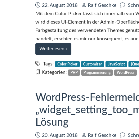
Datum:
Autor:
22. August 2018
Ralf Geschke
Schr
Mit dem Color Picker lässt sich innerhalb von 
wird dieses UI-Element in der Admin-Oberfläch
Farbgestaltung des verwendeten Themes genutzt
handelt, erschien es mir nur konsequent, es au
bei
Weiterlesen
»
Integration
des
Tags:
Color Picker
Customizer
JavaScript
jQue
WordPress
Kategorien:
PHP
Programmierung
WordPress
Color
Pickers
in
WordPress-Fehlermel
die
„widget_setting_too_
Widget-
Admin-
Lösung
UI
Datum:
Autor:
20. August 2018
Ralf Geschke
Schr