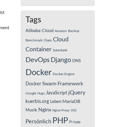
ist
Tags
ement
Alibaba Cloud
Amazon
Backup
Cloud
Benchmark
Chaos
Container
Datenbank
DevOps
Django
DNS
Docker
Docker Engine
Framework
Docker Swarm
jQuery
JavaScript
Google
Hugo
kuerbis.org
MariaDB
Leben
Nginx
Musik
Nginx-Proxy
OSS
PHP
Persönlich
Pi-hole