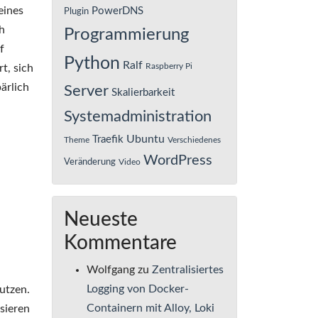
eines
PowerDNS
Plugin
h
Programmierung
f
Python
Ralf
Raspberry Pi
t, sich
ärlich
Server
Skalierbarkeit
Systemadministration
Ubuntu
Traefik
Theme
Verschiedenes
WordPress
Veränderung
Video
Neueste
Kommentare
Wolfgang
zu
Zentralisiertes
Logging von Docker-
utzen.
Containern mit Alloy, Loki
sieren