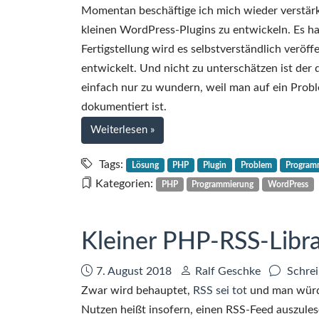
Momentan beschäftige ich mich wieder verstärk
kleinen WordPress-Plugins zu entwickeln. Es han
Fertigstellung wird es selbstverständlich veröff
entwickelt. Und nicht zu unterschätzen ist der 
einfach nur zu wundern, weil man auf ein Probl
dokumentiert ist.
bei
Weiterlesen
»
WordPress-
Fehlermeldung
Tags:
Lösung
PHP
Plugin
Problem
Program
„widget_setting_too_many_options“
Kategorien:
PHP
Programmierung
WordPress
–
Problem
und
Kleiner PHP-RSS-Libr
Lösung
Datum:
Autor:
7. August 2018
Ralf Geschke
Schrei
Zwar wird behauptet,
RSS sei tot
und man würde
Nutzen heißt insofern, einen RSS-Feed auszule