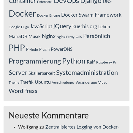
DevOps
Django
Container
DNS
Datenbank
Docker
Framework
Docker Swarm
Docker Engine
jQuery
JavaScript
kuerbis.org
Leben
Google
Hugo
Persönlich
Nginx
MariaDB
Musik
Nginx-Proxy
OSS
PHP
PowerDNS
Pi-hole
Plugin
Python
Programmierung
Ralf
Raspberry Pi
Server
Systemadministration
Skalierbarkeit
Ubuntu
Traefik
Veränderung
Theme
Verschiedenes
Video
WordPress
Neueste Kommentare
Wolfgang
zu
Zentralisiertes Logging von Docker-