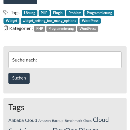
WordPress-
Fehlermeldung
Tags:
Lösung
PHP
Plugin
Problem
Programmierung
„widget_setting_too_many_options“
Widget
widget_setting_too_many_options
WordPress
–
Kategorien:
PHP
Programmierung
WordPress
Problem
und
Lösung
Suche nach:
Tags
Cloud
Alibaba Cloud
Amazon
Backup
Benchmark
Chaos