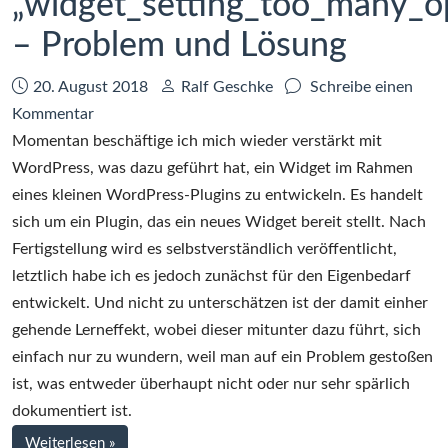
„widget_setting_too_many_o
– Problem und Lösung
Datum:
Autor:
20. August 2018
Ralf Geschke
Schreibe einen
zu
Kommentar
WordPress-
Momentan beschäftige ich mich wieder verstärkt mit
Fehlermeldung
WordPress, was dazu geführt hat, ein Widget im Rahmen
„widget_setting_too_many_options“
eines kleinen WordPress-Plugins zu entwickeln. Es handelt
–
sich um ein Plugin, das ein neues Widget bereit stellt. Nach
Problem
Fertigstellung wird es selbstverständlich veröffentlicht,
und
letztlich habe ich es jedoch zunächst für den Eigenbedarf
Lösung
entwickelt. Und nicht zu unterschätzen ist der damit einher
gehende Lerneffekt, wobei dieser mitunter dazu führt, sich
einfach nur zu wundern, weil man auf ein Problem gestoßen
ist, was entweder überhaupt nicht oder nur sehr spärlich
dokumentiert ist.
bei
Weiterlesen
»