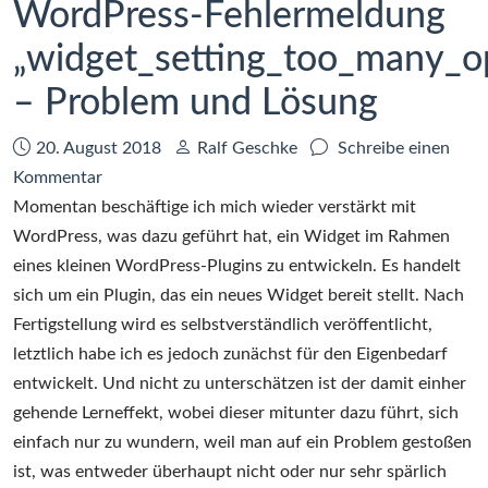
WordPress-Fehlermeldung
„widget_setting_too_many_o
– Problem und Lösung
Datum:
Autor:
20. August 2018
Ralf Geschke
Schreibe einen
zu
Kommentar
WordPress-
Momentan beschäftige ich mich wieder verstärkt mit
Fehlermeldung
WordPress, was dazu geführt hat, ein Widget im Rahmen
„widget_setting_too_many_options“
eines kleinen WordPress-Plugins zu entwickeln. Es handelt
–
sich um ein Plugin, das ein neues Widget bereit stellt. Nach
Problem
Fertigstellung wird es selbstverständlich veröffentlicht,
und
letztlich habe ich es jedoch zunächst für den Eigenbedarf
Lösung
entwickelt. Und nicht zu unterschätzen ist der damit einher
gehende Lerneffekt, wobei dieser mitunter dazu führt, sich
einfach nur zu wundern, weil man auf ein Problem gestoßen
ist, was entweder überhaupt nicht oder nur sehr spärlich