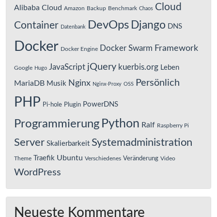
Cloud
Alibaba Cloud
Amazon
Backup
Benchmark
Chaos
DevOps
Django
Container
DNS
Datenbank
Docker
Framework
Docker Swarm
Docker Engine
jQuery
JavaScript
kuerbis.org
Leben
Google
Hugo
Persönlich
Nginx
MariaDB
Musik
Nginx-Proxy
OSS
PHP
PowerDNS
Pi-hole
Plugin
Python
Programmierung
Ralf
Raspberry Pi
Server
Systemadministration
Skalierbarkeit
Ubuntu
Traefik
Veränderung
Theme
Verschiedenes
Video
WordPress
Neueste Kommentare