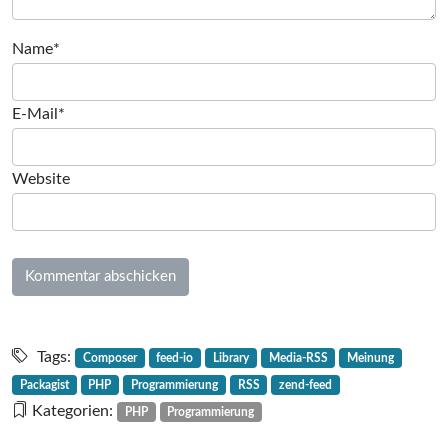
Name*
E-Mail*
Website
Tags:
Composer
feed-io
Library
Media-RSS
Meinung
Packagist
PHP
Programmierung
RSS
zend-feed
Kategorien:
PHP
Programmierung