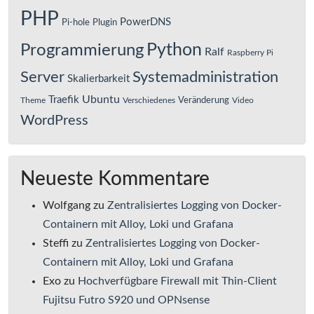
PHP
PowerDNS
Pi-hole
Plugin
Python
Programmierung
Ralf
Raspberry Pi
Server
Systemadministration
Skalierbarkeit
Ubuntu
Traefik
Veränderung
Theme
Verschiedenes
Video
WordPress
Neueste Kommentare
Wolfgang
zu
Zentralisiertes Logging von Docker-
Containern mit Alloy, Loki und Grafana
Steffi
zu
Zentralisiertes Logging von Docker-
Containern mit Alloy, Loki und Grafana
Exo
zu
Hochverfügbare Firewall mit Thin-Client
Fujitsu Futro S920 und OPNsense