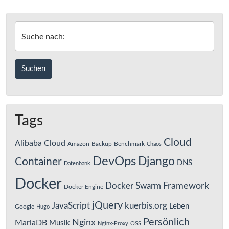
Suche nach:
Tags
Cloud
Alibaba Cloud
Amazon
Backup
Benchmark
Chaos
DevOps
Django
Container
DNS
Datenbank
Docker
Framework
Docker Swarm
Docker Engine
jQuery
JavaScript
kuerbis.org
Leben
Google
Hugo
Persönlich
Nginx
MariaDB
Musik
Nginx-Proxy
OSS