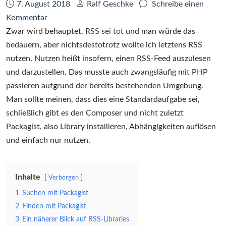
Datum:
Autor:
7. August 2018
Ralf Geschke
Schreibe einen
zu
Kommentar
Kleiner
Zwar wird behauptet,
RSS sei tot
und man würde das
PHP-
bedauern, aber nichtsdestotrotz wollte ich letztens RSS
RSS-
nutzen. Nutzen heißt insofern, einen RSS-Feed auszulesen
Library-
und darzustellen. Das musste auch zwangsläufig mit PHP
Rant
passieren aufgrund der bereits bestehenden Umgebung.
Man sollte meinen, dass dies eine Standardaufgabe sei,
schließlich gibt es den Composer und nicht zuletzt
Packagist, also Library installieren, Abhängigkeiten auflösen
und einfach nur nutzen.
Inhalte
Verbergen
1
Suchen mit Packagist
2
Finden mit Packagist
3
Ein näherer Blick auf RSS-Libraries