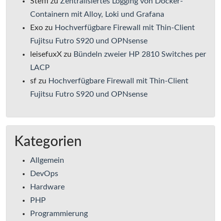
Steffi
zu
Zentralisiertes Logging von Docker-
Containern mit Alloy, Loki und Grafana
Exo
zu
Hochverfügbare Firewall mit Thin-Client
Fujitsu Futro S920 und OPNsense
leisefuxX
zu
Bündeln zweier HP 2810 Switches per
LACP
sf
zu
Hochverfügbare Firewall mit Thin-Client
Fujitsu Futro S920 und OPNsense
Kategorien
Allgemein
DevOps
Hardware
PHP
Programmierung