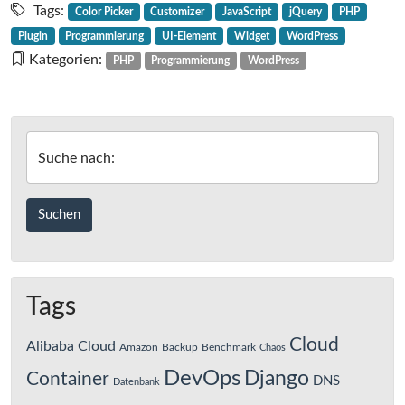
des
Tags:
Color Picker
Customizer
JavaScript
jQuery
PHP
WordPress
Plugin
Programmierung
UI-Element
Widget
WordPress
Color
Kategorien:
PHP
Programmierung
WordPress
Pickers
in
die
Widget-
Suche nach:
Admin-
UI
Tags
Cloud
Alibaba Cloud
Amazon
Backup
Benchmark
Chaos
DevOps
Django
Container
DNS
Datenbank