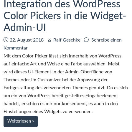
Integration des WordPress
Color Pickers in die Widget-
Admin-UI
Datum:
Autor:
22. August 2018
Ralf Geschke
Schreibe einen
zu
Kommentar
Integration
Mit dem Color Picker lässt sich innerhalb von WordPress
des
auf einfache Art und Weise eine Farbe auswählen. Meist
WordPress
wird dieses UI-Element in der Admin-Oberfläche von
Color
Themes oder im Customizer bei der Anpassung der
Pickers
Farbgestaltung des verwendeten Themes genutzt. Da es sich
in
um ein von WordPress bereit gestelltes Eingabeelement
die
handelt, erschien es mir nur konsequent, es auch in den
Widget-
Einstellungen eines Widgets zu verwenden.
Admin-
bei
Weiterlesen
»
UI
Integration