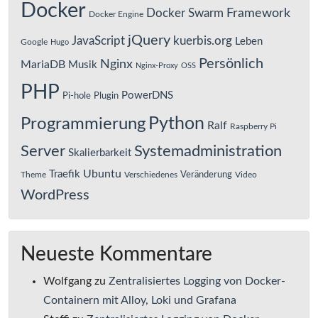
Docker
Framework
Docker Swarm
Docker Engine
jQuery
JavaScript
kuerbis.org
Leben
Google
Hugo
Persönlich
Nginx
MariaDB
Musik
Nginx-Proxy
OSS
PHP
PowerDNS
Pi-hole
Plugin
Python
Programmierung
Ralf
Raspberry Pi
Server
Systemadministration
Skalierbarkeit
Ubuntu
Traefik
Veränderung
Theme
Verschiedenes
Video
WordPress
Neueste Kommentare
Wolfgang
zu
Zentralisiertes Logging von Docker-
Containern mit Alloy, Loki und Grafana