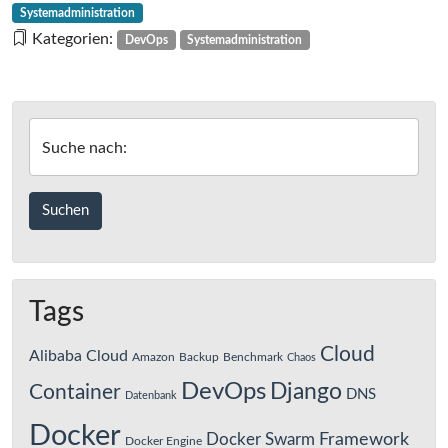
Swarm
Systemadministration
mode
Kategorien:
DevOps
Systemadministration
mit
PHP
und
Nginx
Suche nach:
in
der
Praxis
Tags
Cloud
Alibaba Cloud
Amazon
Backup
Benchmark
Chaos
DevOps
Django
Container
DNS
Datenbank
Docker
Framework
Docker Swarm
Docker Engine