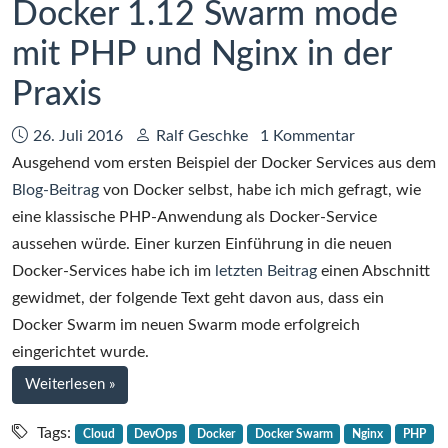
Docker 1.12 Swarm mode
mit PHP und Nginx in der
Praxis
Datum:
Autor:
26. Juli 2016
Ralf Geschke
1 Kommentar
Ausgehend vom ersten Beispiel der Docker Services aus dem
Blog-Beitrag
von Docker selbst, habe ich mich gefragt, wie
eine klassische PHP-Anwendung als Docker-Service
aussehen würde. Einer kurzen Einführung in die neuen
Docker-Services habe ich im
letzten Beitrag
einen Abschnitt
gewidmet, der folgende Text geht davon aus, dass ein
Docker Swarm im neuen Swarm mode erfolgreich
eingerichtet wurde.
bei
Weiterlesen
»
Docker
1.12
Tags:
Cloud
DevOps
Docker
Docker Swarm
Nginx
PHP