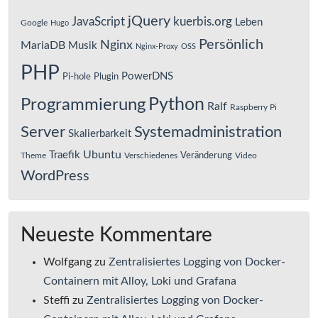
jQuery
JavaScript
kuerbis.org
Leben
Google
Hugo
Persönlich
Nginx
MariaDB
Musik
Nginx-Proxy
OSS
PHP
PowerDNS
Pi-hole
Plugin
Python
Programmierung
Ralf
Raspberry Pi
Server
Systemadministration
Skalierbarkeit
Ubuntu
Traefik
Veränderung
Theme
Verschiedenes
Video
WordPress
Neueste Kommentare
Wolfgang
zu
Zentralisiertes Logging von Docker-
Containern mit Alloy, Loki und Grafana
Steffi
zu
Zentralisiertes Logging von Docker-