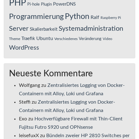
PHP
PowerDNS
Pi-hole
Plugin
Python
Programmierung
Ralf
Raspberry Pi
Server
Systemadministration
Skalierbarkeit
Ubuntu
Traefik
Veränderung
Theme
Verschiedenes
Video
WordPress
Neueste Kommentare
Wolfgang
zu
Zentralisiertes Logging von Docker-
Containern mit Alloy, Loki und Grafana
Steffi
zu
Zentralisiertes Logging von Docker-
Containern mit Alloy, Loki und Grafana
Exo
zu
Hochverfügbare Firewall mit Thin-Client
Fujitsu Futro S920 und OPNsense
leisefuxX
zu
Bündeln zweier HP 2810 Switches per