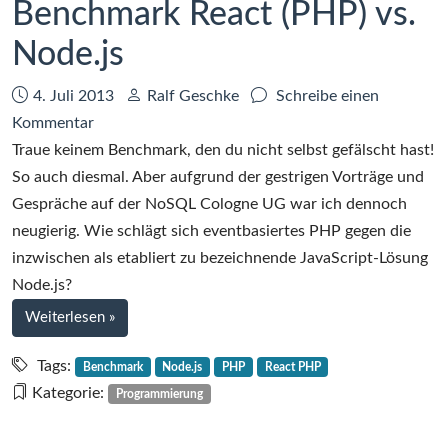
Benchmark React (PHP) vs.
Node.js
Datum:
Autor:
4. Juli 2013
Ralf Geschke
Schreibe einen
zu
Kommentar
Benchmark
Traue keinem Benchmark, den du nicht selbst gefälscht hast!
React
So auch diesmal. Aber aufgrund der gestrigen Vorträge und
(PHP)
Gespräche auf der NoSQL Cologne UG war ich dennoch
vs.
neugierig. Wie schlägt sich eventbasiertes PHP gegen die
Node.js
inzwischen als etabliert zu bezeichnende JavaScript-Lösung
Node.js?
bei
Weiterlesen
»
Benchmark
React
Tags:
Benchmark
Node.js
PHP
React PHP
(PHP)
Kategorie:
Programmierung
vs.
Node.js