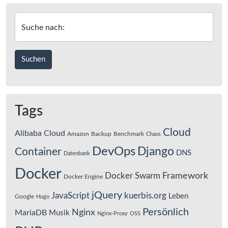
Suche nach:
Tags
Cloud
Alibaba Cloud
Amazon
Backup
Benchmark
Chaos
DevOps
Django
Container
DNS
Datenbank
Docker
Framework
Docker Swarm
Docker Engine
jQuery
JavaScript
kuerbis.org
Leben
Google
Hugo
Persönlich
Nginx
MariaDB
Musik
Nginx-Proxy
OSS