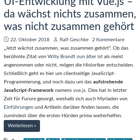
UI-Entwicklung mit Vue.js –
da wächst nichts zusammen,
was nicht zusammen gehört
Datum:
Autor:
22. Oktober 2018
Ralf Geschke
2 Kommentare
„Jetzt wächst zusammen, was zusammen gehört“. Ob das
berühmte Zitat von
Willy Brandt nun älter ist
als meist
angenommen oder nicht, mögen die Historiker entscheiden.
Schließlich geht es hier um clientseitige JavaScript-
Programmierung, und noch dazu um das
aufstrebende
JavaScript-Framework
namens
vue.js
. Dies hat in letzter
Zeit für Furore gesorgt, weshalb sich auch Myriaden von
Einführungen
und Artikeln darüber finden lassen, die
zumindest über die ersten Hürden prima weiterhelfen.
bei
Weiterlesen
»
WordPress-