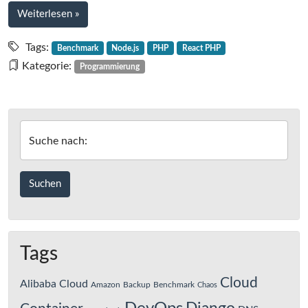
bei
Weiterlesen
»
Benchmark
React
Tags:
Benchmark
Node.js
PHP
React PHP
(PHP)
Kategorie:
Programmierung
vs.
Node.js
Suche nach:
Tags
Cloud
Alibaba Cloud
Amazon
Backup
Benchmark
Chaos