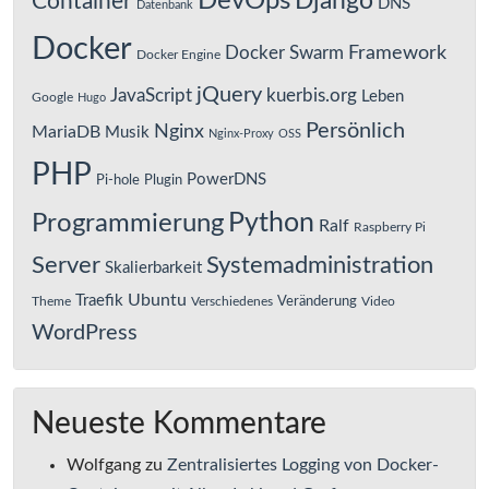
DevOps
Django
Container
DNS
Datenbank
Docker
Framework
Docker Swarm
Docker Engine
jQuery
JavaScript
kuerbis.org
Leben
Google
Hugo
Persönlich
Nginx
MariaDB
Musik
Nginx-Proxy
OSS
PHP
PowerDNS
Pi-hole
Plugin
Python
Programmierung
Ralf
Raspberry Pi
Server
Systemadministration
Skalierbarkeit
Ubuntu
Traefik
Veränderung
Theme
Verschiedenes
Video
WordPress
Neueste Kommentare
Wolfgang
zu
Zentralisiertes Logging von Docker-