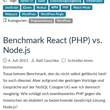
Plugin-
Tags:
Admin-UI
Babel
Entwicklungsumgebung
Infrastruktur
Admin-
JavaScript
jQuery
Node.js
NPM
PHP
Watch-Mode
UI-
Webpack
WordPress
WordPress-Plugin
Entwicklung
Kategorien:
Programmierung
WordPress
mit
Vue.js
–
Benchmark React (PHP) vs.
da
wächst
Node.js
nichts
zusammen,
Datum:
Autor:
4. Juli 2013
Ralf Geschke
Schreibe einen
was
zu
Kommentar
nicht
Benchmark
Traue keinem Benchmark, den du nicht selbst gefälscht hast!
zusammen
React
So auch diesmal. Aber aufgrund der gestrigen Vorträge und
gehört
(PHP)
Gespräche auf der NoSQL Cologne UG war ich dennoch
vs.
neugierig. Wie schlägt sich eventbasiertes PHP gegen die
Node.js
inzwischen als etabliert zu bezeichnende JavaScript-Lösung
Node.js?