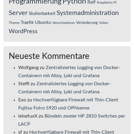
Python
Programmierung
Ralf
Raspberry Pi
Server
Systemadministration
Skalierbarkeit
Ubuntu
Traefik
Veränderung
Theme
Verschiedenes
Video
WordPress
Neueste Kommentare
Wolfgang
zu
Zentralisiertes Logging von Docker-
Containern mit Alloy, Loki und Grafana
Steffi
zu
Zentralisiertes Logging von Docker-
Containern mit Alloy, Loki und Grafana
Exo
zu
Hochverfügbare Firewall mit Thin-Client
Fujitsu Futro S920 und OPNsense
leisefuxX
zu
Bündeln zweier HP 2810 Switches per
LACP
sf
zu
Hochverfügbare Firewall mit Thin-Client