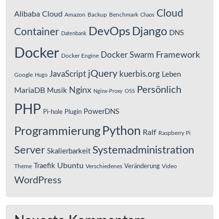
Cloud
Alibaba Cloud
Amazon
Backup
Benchmark
Chaos
DevOps
Django
Container
DNS
Datenbank
Docker
Framework
Docker Swarm
Docker Engine
jQuery
JavaScript
kuerbis.org
Leben
Google
Hugo
Persönlich
Nginx
MariaDB
Musik
Nginx-Proxy
OSS
PHP
PowerDNS
Pi-hole
Plugin
Python
Programmierung
Ralf
Raspberry Pi
Server
Systemadministration
Skalierbarkeit
Ubuntu
Traefik
Veränderung
Theme
Verschiedenes
Video
WordPress