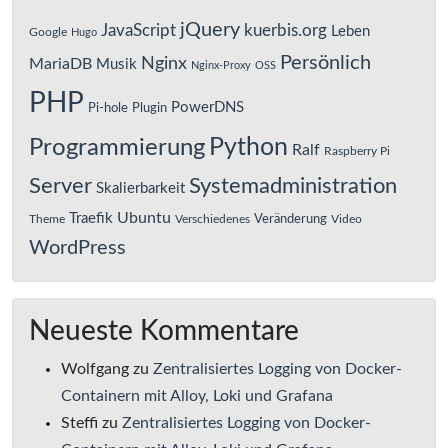
jQuery
JavaScript
kuerbis.org
Leben
Google
Hugo
Persönlich
Nginx
MariaDB
Musik
Nginx-Proxy
OSS
PHP
PowerDNS
Pi-hole
Plugin
Python
Programmierung
Ralf
Raspberry Pi
Server
Systemadministration
Skalierbarkeit
Ubuntu
Traefik
Veränderung
Theme
Verschiedenes
Video
WordPress
Neueste Kommentare
Wolfgang
zu
Zentralisiertes Logging von Docker-
Containern mit Alloy, Loki und Grafana
Steffi
zu
Zentralisiertes Logging von Docker-