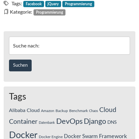
Erzeugen
Tags:
Facebook
jQuery
Programmierung
des
Kategorie:
Programmierung
Facebook
„like“-
Plugins
per
Suche nach:
JavaScript
Tags
Cloud
Alibaba Cloud
Amazon
Backup
Benchmark
Chaos
DevOps
Django
Container
DNS
Datenbank
Docker
Framework
Docker Swarm
Docker Engine