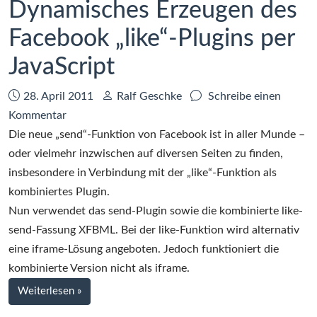
Dynamisches Erzeugen des
Facebook „like“-Plugins per
JavaScript
Datum:
Autor:
28. April 2011
Ralf Geschke
Schreibe einen
zu
Kommentar
Dynamisches
Die neue „send“-Funktion von Facebook ist in aller Munde –
Erzeugen
oder vielmehr inzwischen auf diversen Seiten zu finden,
des
insbesondere in Verbindung mit der „like“-Funktion als
Facebook
kombiniertes Plugin.
„like“-
Nun verwendet das send-Plugin sowie die kombinierte like-
Plugins
send-Fassung XFBML. Bei der like-Funktion wird alternativ
per
eine iframe-Lösung angeboten. Jedoch funktioniert die
JavaScript
kombinierte Version nicht als iframe.
bei
Weiterlesen
»
Dynamisches