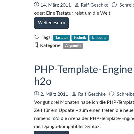
Datum:
Autor:
14. März 2011
Ralf Geschke
Schrei
oder: Eine Tastatur reist um die Welt
bei
Weiterlesen
»
Unicomp
Customizer
Tags:
Tastatur
Technik
Unicomp
Keyboard
Kategorie:
Allgemein
folgt
IBM
Model
PHP-Template-Engine 
M
h2o
Tastatur
Datum:
Autor:
2. März 2011
Ralf Geschke
Schreib
Vor gut drei Monaten habe ich die PHP-Templat
Zeit für ein Update – zum einen treten die neue
namens
h2o
die Arena der PHP-Template-Engin
mit Django-kompatibler Syntax.