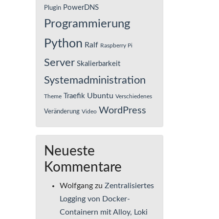
PowerDNS
Plugin
Programmierung
Python
Ralf
Raspberry Pi
Server
Skalierbarkeit
Systemadministration
Ubuntu
Traefik
Theme
Verschiedenes
WordPress
Veränderung
Video
Neueste
Kommentare
Wolfgang
zu
Zentralisiertes
Logging von Docker-
Containern mit Alloy, Loki