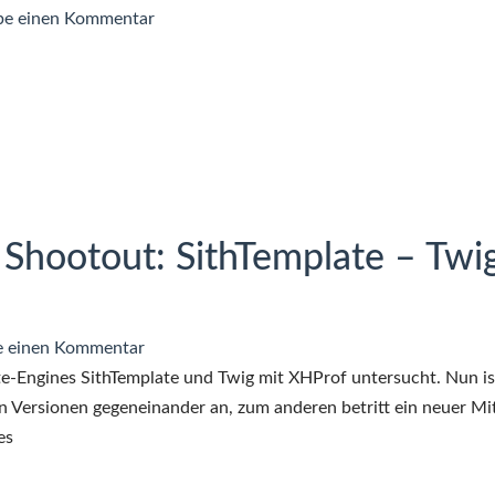
zu
be einen Kommentar
Unicomp
Customizer
Keyboard
folgt
IBM
Model
M
Shootout: SithTemplate – Twi
Tastatur
zu
e einen Kommentar
PHP-
e-Engines SithTemplate und Twig mit XHProf untersucht. Nun is
Template-
n Versionen gegeneinander an, zum anderen betritt ein neuer Mit
Engine
es
Shootout: