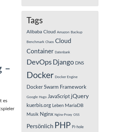
Tags
Alibaba Cloud
Amazon
Backup
Cloud
Benchmark
Chaos
Container
Datenbank
DevOps
Django
DNS
g –
Docker
Docker Engine
Framework
Docker Swarm
jQuery
JavaScript
Google
Hugo
t es
kuerbis.org
MariaDB
Leben
spieler
Nginx
Musik
Nginx-Proxy
OSS
PHP
Persönlich
Pi-hole