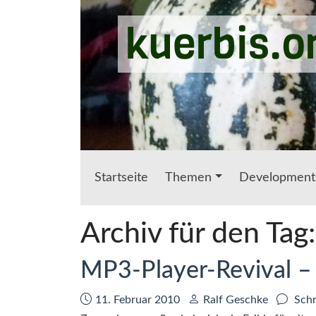
Zum Hauptinhalt springen
kuerbis.o
Startseite
Themen
Development
Archiv für den Tag
MP3-Player-Revival –
Datum:
Autor:
11. Februar 2010
Ralf Geschke
Schr