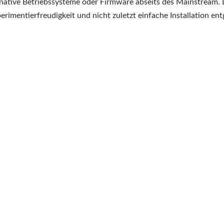
MP3-
rnative Betriebssysteme oder Firmware abseits des Mainstream.
Player-
imentierfreudigkeit und nicht zuletzt einfache Installation ent
Revival
–
Rockbox