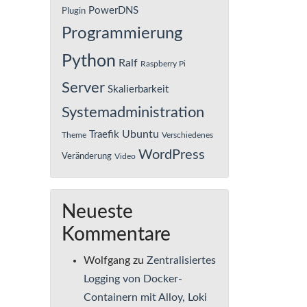
PowerDNS
Plugin
Programmierung
Python
Ralf
Raspberry Pi
Server
Skalierbarkeit
Systemadministration
Ubuntu
Traefik
Theme
Verschiedenes
WordPress
Veränderung
Video
Neueste
Kommentare
Wolfgang
zu
Zentralisiertes
Logging von Docker-
Containern mit Alloy, Loki