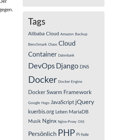
 Der
gegen.
Tags
Alibaba Cloud
Amazon
Backup
Cloud
Benchmark
Chaos
Container
Datenbank
DevOps
Django
DNS
Docker
Docker Engine
Framework
Docker Swarm
jQuery
JavaScript
Google
Hugo
kuerbis.org
MariaDB
Leben
Nginx
Musik
Nginx-Proxy
OSS
PHP
Persönlich
Pi-hole