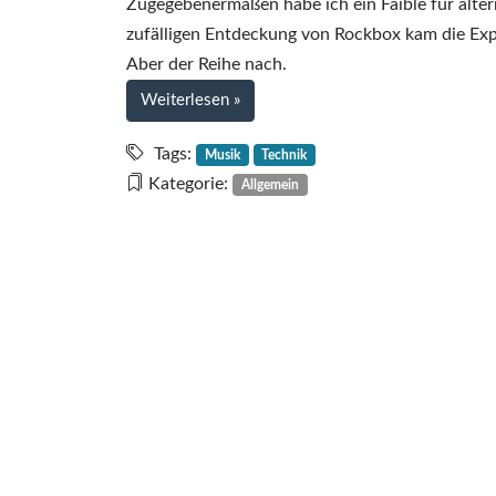
Zugegebenermaßen habe ich ein Faible für alte
zufälligen Entdeckung von Rockbox kam die Exper
Aber der Reihe nach.
bei
Weiterlesen
»
MP3-
Player-
Tags:
Musik
Technik
Revival
Kategorie:
Allgemein
–
Rockbox