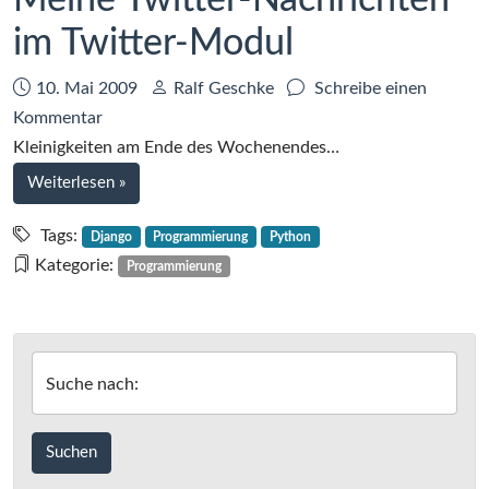
Meine Twitter-Nachrichten
im Twitter-Modul
Datum:
Autor:
10. Mai 2009
Ralf Geschke
Schreibe einen
zu
Kommentar
Meine
Kleinigkeiten am Ende des Wochenendes…
Twitter-
bei
Weiterlesen
»
Nachrichten
Meine
im
Twitter-
Tags:
Django
Programmierung
Python
Nachrichten
Twitter-
Kategorie:
Programmierung
im
Modul
Twitter-
Modul
Suche nach: