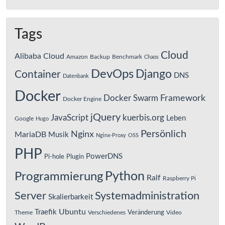
Tags
Cloud
Alibaba Cloud
Amazon
Backup
Benchmark
Chaos
DevOps
Django
Container
DNS
Datenbank
Docker
Framework
Docker Swarm
Docker Engine
jQuery
JavaScript
kuerbis.org
Leben
Google
Hugo
Persönlich
Nginx
MariaDB
Musik
Nginx-Proxy
OSS
PHP
PowerDNS
Pi-hole
Plugin
Python
Programmierung
Ralf
Raspberry Pi
Server
Systemadministration
Skalierbarkeit
Ubuntu
Traefik
Veränderung
Theme
Verschiedenes
Video