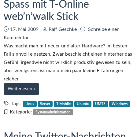
Spass mit T-Online
web’n’walk Stick
Datum:
Autor:
17. Mai 2009
Ralf Geschke
Schreibe einen
zu
Kommentar
Spass
Was macht man mit neuer und alter Hardware? Im besten
mit
Fall sinnvoll einsetzen. Zwar beschleicht einen hinterher das
T-
Gefühl, irgendwie nicht wirklich produktiv gewesen zu sein,
Online
aber wenigstens ist man um ein paar kleine Erfahrungen
web’n’walk
reicher.
Stick
bei
Weiterlesen
»
Spass
mit
Tags:
Linux
Server
T-Mobile
Ubuntu
UMTS
Windows
T-
Kategorie:
Systemadministration
Online
web’n’walk
Stick