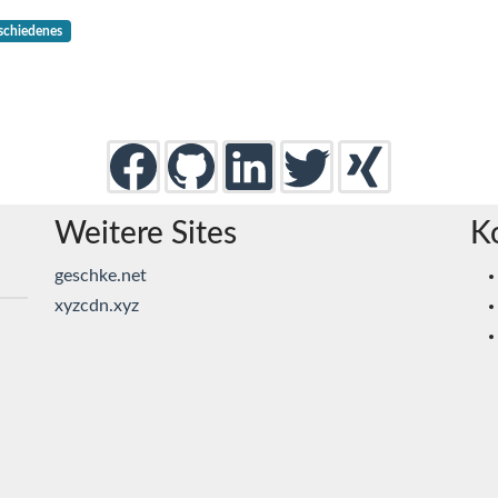
schiedenes
Weitere Sites
K
geschke.net
xyzcdn.xyz