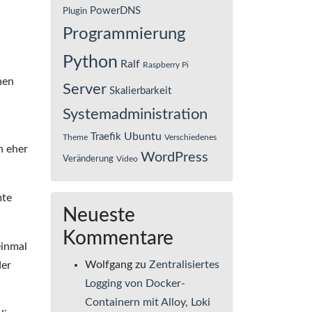
PowerDNS
Plugin
Programmierung
Python
Ralf
Raspberry Pi
hen
Server
Skalierbarkeit
Systemadministration
Ubuntu
Traefik
Theme
Verschiedenes
n eher
WordPress
Veränderung
Video
mte
Neueste
Kommentare
einmal
Wolfgang
zu
Zentralisiertes
der
Logging von Docker-
Containern mit Alloy, Loki