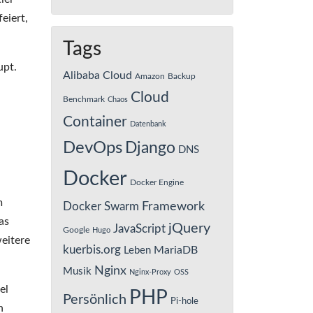
eiert,
Tags
upt.
Alibaba Cloud
Amazon
Backup
Cloud
Benchmark
Chaos
Container
Datenbank
DevOps
Django
DNS
Docker
Docker Engine
m
Framework
Docker Swarm
as
jQuery
JavaScript
Google
Hugo
eitere
kuerbis.org
MariaDB
Leben
Nginx
Musik
Nginx-Proxy
OSS
el
PHP
Persönlich
Pi-hole
n