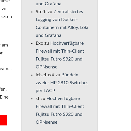
diese
und Grafana
n zu
Steffi
zu
Zentralisiertes
etzten
Logging von Docker-
Containern mit Alloy, Loki
und Grafana
Exo
zu
Hochverfügbare
r am
Firewall mit Thin-Client
on
Fujitsu Futro S920 und
OPNsense
tream…
leisefuxX
zu
Bündeln
zweier HP 2810 Switches
fen.
per LACP
Eine
sf
zu
Hochverfügbare
Firewall mit Thin-Client
Fujitsu Futro S920 und
OPNsense