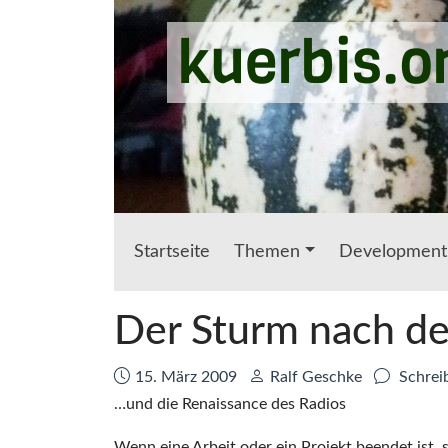
Zum Hauptinhalt springen
kuerbis.o
Startseite
Themen
Development
Der Sturm nach d
Datum:
Autor:
15. März 2009
Ralf Geschke
Schrei
…und die Renaissance des Radios
Wenn eine Arbeit oder ein Projekt beendet ist, 