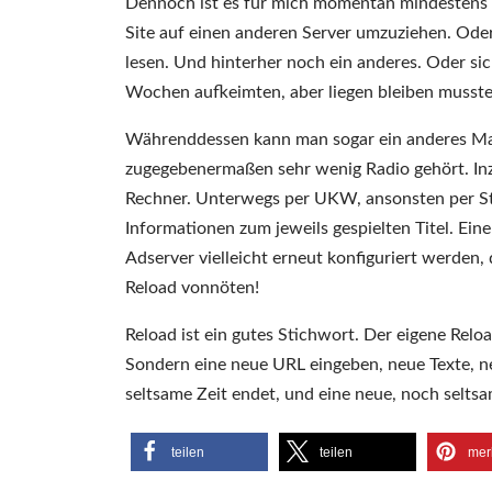
Dennoch ist es für mich momentan mindestens e
Site auf einen anderen Server umzuziehen. Oder
lesen. Und hinterher noch ein anderes. Oder sic
Wochen aufkeimten, aber liegen bleiben mussten
Währenddessen kann man sogar ein anderes Mas
zugegebenermaßen sehr wenig Radio gehört. Inz
Rechner. Unterwegs per UKW, ansonsten per St
Informationen zum jeweils gespielten Titel. Ein
Adserver vielleicht erneut konfiguriert werde
Reload vonnöten!
Reload ist ein gutes Stichwort. Der eigene Relo
Sondern eine neue URL eingeben, neue Texte, n
seltsame Zeit endet, und eine neue, noch seltsa
teilen
teilen
mer