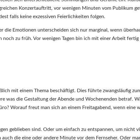
nach
lgreichen Konzertauftritt, vor wenigen Minuten vom Publikum gef
dem
est falls keine exzessiven Feierlichkeiten folgen.
Sturm…
aber die Emotionen unterscheiden sich nur marginal, wenn überha
noch zu früh. Vor wenigen Tagen bin ich mit einer Arbeit fertig
ßlich mit einem Thema beschäftigt. Dies führte zwangsläufig zu
dere was die Gestaltung der Abende und Wochenenden betraf. W
ro? Worauf freut man sich an einem Freitagabend, wenn eine w
liegen geblieben sind. Oder um einfach zu entspannen, um nicht vi
n auch die eine oder andere Minute vor dem Fernseher. Oder ma