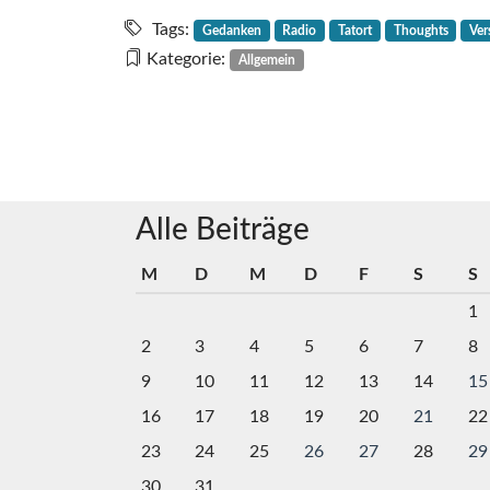
Tags:
Gedanken
Radio
Tatort
Thoughts
Ver
Kategorie:
Allgemein
Alle Beiträge
M
D
M
D
F
S
S
1
2
3
4
5
6
7
8
9
10
11
12
13
14
15
16
17
18
19
20
21
22
23
24
25
26
27
28
29
30
31