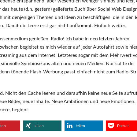
benso entspannend, aber wesentlich weniger sinnlos und leer, 
 das heute (d.h. gestern) gelieferte Buch über Social Web Desig
h mit denjenigen Themen und Ideen zu beschäftigen, die in den l
. Damit die Leere erst gar nicht aufkommt. Einfach weiter.
senmedium genießen. Radio! Ich habe in den letzten Jahren
wischen begleitet es mich wieder auf jeder Autofahrt sowie hie
reaming aus dem Internet. Letzteres sogar mit dem Mehrwert v
e sinnvolle Symbiose aus alten und neuen Medien! Nur sollte der
n, denn tönende Flash-Werbung passt einfach nicht zum Radio-S
ad. Nicht den Cache leeren und daraufhin keine neue Seite aufru
eue Bilder, neue Inhalte. Neue Ambitionen und neue Emotionen. 
mere, beginnt.
ken
teilen
teilen
Pocket