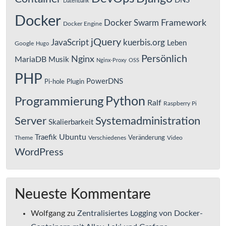
DNS
Datenbank
Docker
Framework
Docker Swarm
Docker Engine
jQuery
JavaScript
kuerbis.org
Leben
Google
Hugo
Persönlich
Nginx
MariaDB
Musik
Nginx-Proxy
OSS
PHP
PowerDNS
Pi-hole
Plugin
Python
Programmierung
Ralf
Raspberry Pi
Server
Systemadministration
Skalierbarkeit
Ubuntu
Traefik
Veränderung
Theme
Verschiedenes
Video
WordPress
Neueste Kommentare
Wolfgang
zu
Zentralisiertes Logging von Docker-