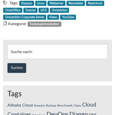
Stunden
Tags:
Kopano
Linux
Mailserver
Newsletter
Nextcloud
mit
OnlyOffice
Tutorial
UCS
Univention
Univention
Univention Corporate Server
Video
YouTube
Corporate
Kategorie:
Systemadministration
Server
Suche nach:
Tags
Cloud
Alibaba Cloud
Amazon
Backup
Benchmark
Chaos
DevOps
Django
Container