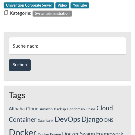
Univention
Univention Corporate Server
Video
YouTube
Corporate
Kategorie:
Systemadministration
Server
Suche nach:
Tags
Cloud
Alibaba Cloud
Amazon
Backup
Benchmark
Chaos
DevOps
Django
Container
DNS
Datenbank
Docker
Framework
Docker Swarm
Docker Engine