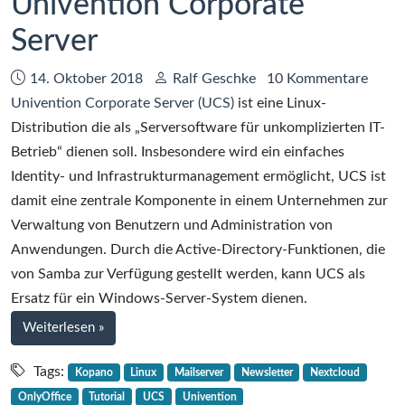
Univention Corporate
Server
Datum:
Autor:
14. Oktober 2018
Ralf Geschke
10 Kommentare
Univention Corporate Server (UCS)
ist eine Linux-
Distribution die als „Serversoftware für unkomplizierten IT-
Betrieb“ dienen soll. Insbesondere wird ein einfaches
Identity- und Infrastrukturmanagement ermöglicht, UCS ist
damit eine zentrale Komponente in einem Unternehmen zur
Verwaltung von Benutzern und Administration von
Anwendungen. Durch die Active-Directory-Funktionen, die
von Samba zur Verfügung gestellt werden, kann UCS als
Ersatz für ein Windows-Server-System dienen.
bei
Weiterlesen
»
Zwei
Stunden
Tags:
Kopano
Linux
Mailserver
Newsletter
Nextcloud
mit
OnlyOffice
Tutorial
UCS
Univention