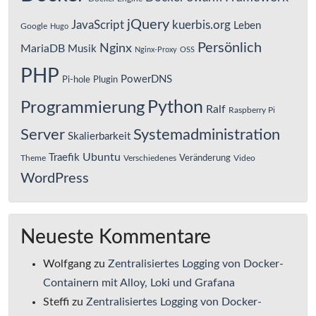
jQuery
JavaScript
kuerbis.org
Leben
Google
Hugo
Persönlich
Nginx
MariaDB
Musik
Nginx-Proxy
OSS
PHP
PowerDNS
Pi-hole
Plugin
Python
Programmierung
Ralf
Raspberry Pi
Server
Systemadministration
Skalierbarkeit
Ubuntu
Traefik
Veränderung
Theme
Verschiedenes
Video
WordPress
Neueste Kommentare
Wolfgang
zu
Zentralisiertes Logging von Docker-
Containern mit Alloy, Loki und Grafana
Steffi
zu
Zentralisiertes Logging von Docker-