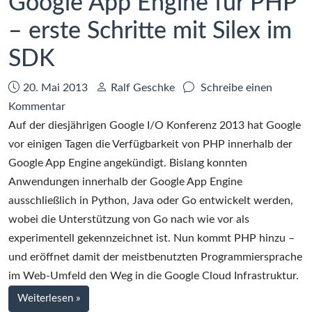
Google App Engine für PHP
– erste Schritte mit Silex im
SDK
Datum:
Autor:
20. Mai 2013
Ralf Geschke
Schreibe einen
zu
Kommentar
Google
Auf der diesjährigen Google I/O Konferenz 2013 hat Google
App
vor einigen Tagen die Verfügbarkeit von PHP innerhalb der
Engine
Google App Engine angekündigt. Bislang konnten
für
Anwendungen innerhalb der Google App Engine
PHP
ausschließlich in Python, Java oder Go entwickelt werden,
–
wobei die Unterstützung von Go nach wie vor als
erste
experimentell gekennzeichnet ist. Nun kommt PHP hinzu –
Schritte
und eröffnet damit der meistbenutzten Programmiersprache
mit
im Web-Umfeld den Weg in die Google Cloud Infrastruktur.
Silex
bei
Weiterlesen
»