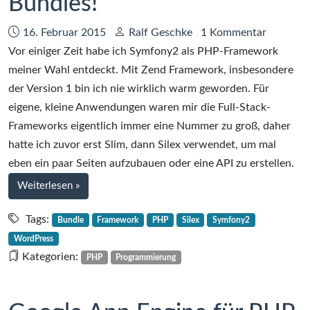
Bundles!
Datum:
Autor:
16. Februar 2015
Ralf Geschke
1 Kommentar
Vor einiger Zeit habe ich Symfony2 als PHP-Framework
meiner Wahl entdeckt. Mit Zend Framework, insbesondere
der Version 1 bin ich nie wirklich warm geworden. Für
eigene, kleine Anwendungen waren mir die Full-Stack-
Frameworks eigentlich immer eine Nummer zu groß, daher
hatte ich zuvor erst Slim, dann Silex verwendet, um mal
eben ein paar Seiten aufzubauen oder eine API zu erstellen.
bei
Weiterlesen
»
Willkommen,
Symfony2
Tags:
Bundle
Framework
PHP
Silex
Symfony2
Bundles!
WordPress
Kategorien:
PHP
Programmierung