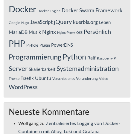
Docker
Framework
Docker Swarm
Docker Engine
jQuery
JavaScript
kuerbis.org
Leben
Google
Hugo
Persönlich
Nginx
MariaDB
Musik
Nginx-Proxy
OSS
PHP
PowerDNS
Pi-hole
Plugin
Python
Programmierung
Ralf
Raspberry Pi
Server
Systemadministration
Skalierbarkeit
Ubuntu
Traefik
Veränderung
Theme
Verschiedenes
Video
WordPress
Neueste Kommentare
Wolfgang
zu
Zentralisiertes Logging von Docker-
Containern mit Alloy, Loki und Grafana