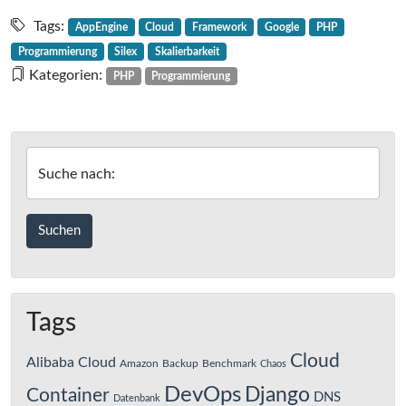
im
Google
SDK
App
Tags:
AppEngine
Cloud
Framework
Google
PHP
Engine
Programmierung
Silex
Skalierbarkeit
für
Kategorien:
PHP
Programmierung
PHP
–
erste
Schritte
Suche nach:
mit
Silex
im
SDK
Tags
Cloud
Alibaba Cloud
Amazon
Backup
Benchmark
Chaos
DevOps
Django
Container
DNS
Datenbank