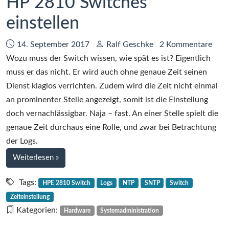
HP 2810 Switches
einstellen
Datum:
Autor:
14. September 2017
Ralf Geschke
2 Kommentare
Wozu muss der Switch wissen, wie spät es ist? Eigentlich
muss er das nicht. Er wird auch ohne genaue Zeit seinen
Dienst klaglos verrichten. Zudem wird die Zeit nicht einmal
an prominenter Stelle angezeigt, somit ist die Einstellung
doch vernachlässigbar. Naja – fast. An einer Stelle spielt die
genaue Zeit durchaus eine Rolle, und zwar bei Betrachtung
der Logs.
bei
Weiterlesen
»
Kurztipp:
Systemzeit
Tags:
HPE 2810 Switch
Logs
NTP
SNTP
Switch
von
Zeiteinstellung
HP
Kategorien:
Hardware
Systemadministration
2810