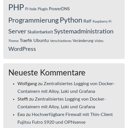
PHP
PowerDNS
Pi-hole
Plugin
Python
Programmierung
Ralf
Raspberry Pi
Server
Systemadministration
Skalierbarkeit
Ubuntu
Traefik
Veränderung
Theme
Verschiedenes
Video
WordPress
Neueste Kommentare
Wolfgang
zu
Zentralisiertes Logging von Docker-
Containern mit Alloy, Loki und Grafana
Steffi
zu
Zentralisiertes Logging von Docker-
Containern mit Alloy, Loki und Grafana
Exo
zu
Hochverfügbare Firewall mit Thin-Client
Fujitsu Futro S920 und OPNsense