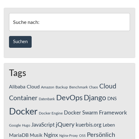
Switches
einstellen
Suche nach:
Tags
Cloud
Alibaba Cloud
Amazon
Backup
Benchmark
Chaos
DevOps
Django
Container
DNS
Datenbank
Docker
Framework
Docker Swarm
Docker Engine
jQuery
JavaScript
kuerbis.org
Leben
Google
Hugo
Persönlich
Nginx
MariaDB
Musik
Nginx-Proxy
OSS