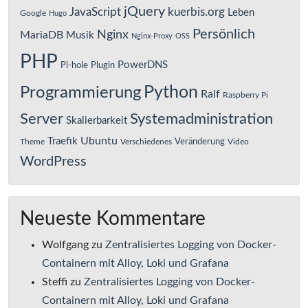
jQuery
JavaScript
kuerbis.org
Leben
Google
Hugo
Persönlich
Nginx
MariaDB
Musik
Nginx-Proxy
OSS
PHP
PowerDNS
Pi-hole
Plugin
Python
Programmierung
Ralf
Raspberry Pi
Server
Systemadministration
Skalierbarkeit
Ubuntu
Traefik
Veränderung
Theme
Verschiedenes
Video
WordPress
Neueste Kommentare
Wolfgang
zu
Zentralisiertes Logging von Docker-
Containern mit Alloy, Loki und Grafana
Steffi
zu
Zentralisiertes Logging von Docker-
Containern mit Alloy, Loki und Grafana