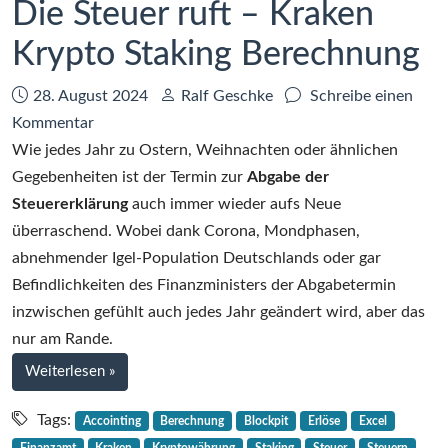
Die Steuer ruft – Kraken
Krypto Staking Berechnung
Datum:
Autor:
28. August 2024
Ralf Geschke
Schreibe einen
zu
Kommentar
Die
Wie jedes Jahr zu Ostern, Weihnachten oder ähnlichen
Steuer
Gegebenheiten ist der Termin zur
Abgabe der
ruft
Steuererklärung
auch immer wieder aufs Neue
–
überraschend. Wobei dank Corona, Mondphasen,
Kraken
abnehmender Igel-Population Deutschlands oder gar
Krypto
Befindlichkeiten des Finanzministers der Abgabetermin
Staking
inzwischen gefühlt auch jedes Jahr geändert wird, aber das
Berechnung
nur am Rande.
bei
Weiterlesen
»
Die
Steuer
Tags:
Accointing
Berechnung
Blockpit
Erlöse
Excel
ruft