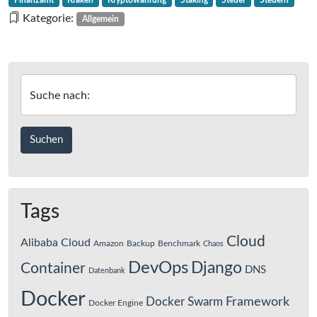
Finanzamt
Kraken
Kryptowährung
Staking
Steuer
Steuern
–
Kategorie:
Allgemein
Kraken
Krypto
Staking
Berechnung
Suche nach:
Tags
Cloud
Alibaba Cloud
Amazon
Backup
Benchmark
Chaos
DevOps
Django
Container
DNS
Datenbank
Docker
Framework
Docker Swarm
Docker Engine