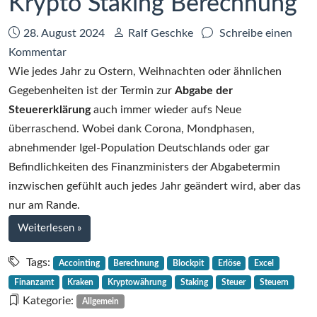
Krypto Staking Berechnung
Datum:
Autor:
28. August 2024
Ralf Geschke
Schreibe einen
zu
Kommentar
Die
Wie jedes Jahr zu Ostern, Weihnachten oder ähnlichen
Steuer
Gegebenheiten ist der Termin zur
Abgabe der
ruft
Steuererklärung
auch immer wieder aufs Neue
–
überraschend. Wobei dank Corona, Mondphasen,
Kraken
abnehmender Igel-Population Deutschlands oder gar
Krypto
Befindlichkeiten des Finanzministers der Abgabetermin
Staking
inzwischen gefühlt auch jedes Jahr geändert wird, aber das
Berechnung
nur am Rande.
bei
Weiterlesen
»
Die
Steuer
Tags:
Accointing
Berechnung
Blockpit
Erlöse
Excel
ruft
Finanzamt
Kraken
Kryptowährung
Staking
Steuer
Steuern
–
Kategorie:
Allgemein
Kraken