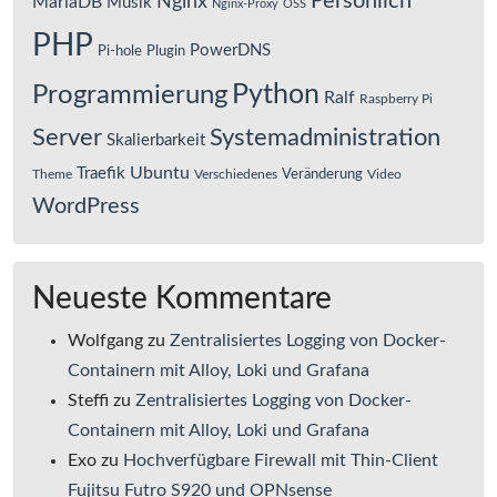
Persönlich
Nginx
MariaDB
Musik
Nginx-Proxy
OSS
PHP
PowerDNS
Pi-hole
Plugin
Python
Programmierung
Ralf
Raspberry Pi
Server
Systemadministration
Skalierbarkeit
Ubuntu
Traefik
Veränderung
Theme
Verschiedenes
Video
WordPress
Neueste Kommentare
Wolfgang
zu
Zentralisiertes Logging von Docker-
Containern mit Alloy, Loki und Grafana
Steffi
zu
Zentralisiertes Logging von Docker-
Containern mit Alloy, Loki und Grafana
Exo
zu
Hochverfügbare Firewall mit Thin-Client
Fujitsu Futro S920 und OPNsense