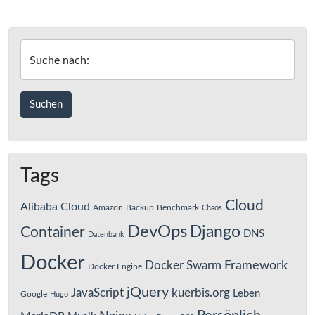
Krypto
Staking
Berechnung
Suche nach:
Tags
Cloud
Alibaba Cloud
Amazon
Backup
Benchmark
Chaos
DevOps
Django
Container
DNS
Datenbank
Docker
Framework
Docker Swarm
Docker Engine
jQuery
JavaScript
kuerbis.org
Leben
Google
Hugo