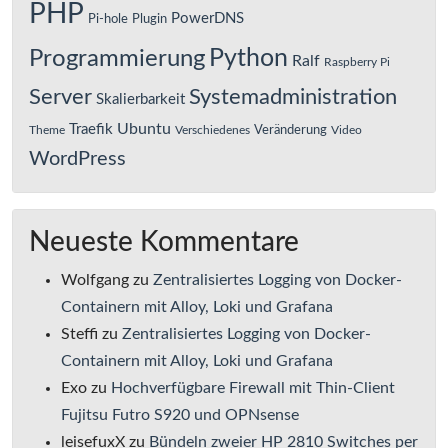
PHP
PowerDNS
Pi-hole
Plugin
Python
Programmierung
Ralf
Raspberry Pi
Server
Systemadministration
Skalierbarkeit
Ubuntu
Traefik
Veränderung
Theme
Verschiedenes
Video
WordPress
Neueste Kommentare
Wolfgang
zu
Zentralisiertes Logging von Docker-
Containern mit Alloy, Loki und Grafana
Steffi
zu
Zentralisiertes Logging von Docker-
Containern mit Alloy, Loki und Grafana
Exo
zu
Hochverfügbare Firewall mit Thin-Client
Fujitsu Futro S920 und OPNsense
leisefuxX
zu
Bündeln zweier HP 2810 Switches per