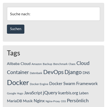
Suche nach:
Tags
Cloud
Alibaba Cloud
Amazon
Backup
Benchmark
Chaos
DevOps
Django
Container
DNS
Datenbank
Docker
Framework
Docker Swarm
Docker Engine
jQuery
JavaScript
kuerbis.org
Leben
Google
Hugo
Persönlich
Nginx
MariaDB
Musik
Nginx-Proxy
OSS