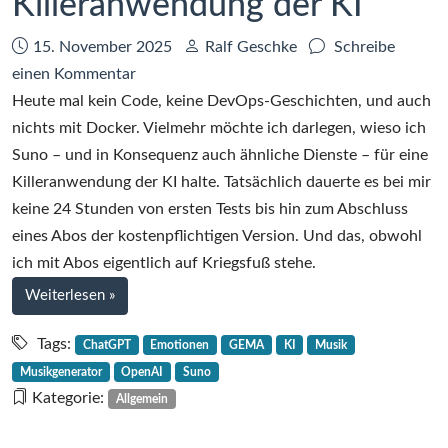
Killeranwendung der KI
Datum:
Autor:
15. November 2025
Ralf Geschke
Schreibe
zu
einen Kommentar
Suno
Heute mal kein Code, keine DevOps-Geschichten, und auch
–
nichts mit Docker. Vielmehr möchte ich darlegen, wieso ich
eine
Suno – und in Konsequenz auch ähnliche Dienste – für eine
Killeranwendung
Killeranwendung der KI halte. Tatsächlich dauerte es bei mir
der
keine 24 Stunden von ersten Tests bis hin zum Abschluss
KI
eines Abos der kostenpflichtigen Version. Und das, obwohl
ich mit Abos eigentlich auf Kriegsfuß stehe.
bei
Weiterlesen
»
Suno
–
Tags:
ChatGPT
Emotionen
GEMA
KI
Musik
eine
Musikgenerator
OpenAI
Suno
Killeranwendung
Kategorie:
Allgemein
der
KI