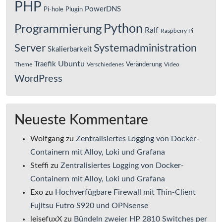
PHP
PowerDNS
Pi-hole
Plugin
Python
Programmierung
Ralf
Raspberry Pi
Server
Systemadministration
Skalierbarkeit
Ubuntu
Traefik
Veränderung
Theme
Verschiedenes
Video
WordPress
Neueste Kommentare
Wolfgang
zu
Zentralisiertes Logging von Docker-
Containern mit Alloy, Loki und Grafana
Steffi
zu
Zentralisiertes Logging von Docker-
Containern mit Alloy, Loki und Grafana
Exo
zu
Hochverfügbare Firewall mit Thin-Client
Fujitsu Futro S920 und OPNsense
leisefuxX
zu
Bündeln zweier HP 2810 Switches per