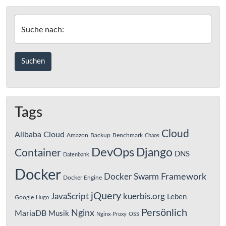
Suche nach:
Tags
Cloud
Alibaba Cloud
Amazon
Backup
Benchmark
Chaos
DevOps
Django
Container
DNS
Datenbank
Docker
Framework
Docker Swarm
Docker Engine
jQuery
JavaScript
kuerbis.org
Leben
Google
Hugo
Persönlich
Nginx
MariaDB
Musik
Nginx-Proxy
OSS