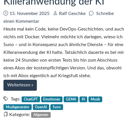
Killeranwendung der KI
Datum:
Autor:
15. November 2025
Ralf Geschke
Schreibe
zu
einen Kommentar
Suno
Heute mal kein Code, keine DevOps-Geschichten, und auch
–
nichts mit Docker. Vielmehr möchte ich darlegen, wieso ich
eine
Suno – und in Konsequenz auch ähnliche Dienste – für eine
Killeranwendung
Killeranwendung der KI halte. Tatsächlich dauerte es bei mir
der
keine 24 Stunden von ersten Tests bis hin zum Abschluss
KI
eines Abos der kostenpflichtigen Version. Und das, obwohl
ich mit Abos eigentlich auf Kriegsfuß stehe.
bei
Weiterlesen
»
Suno
–
Tags:
ChatGPT
Emotionen
GEMA
KI
Musik
eine
Musikgenerator
OpenAI
Suno
Killeranwendung
Kategorie:
Allgemein
der
KI