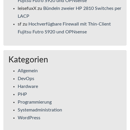
Fujitsu Futro S920 und OPNsense
leisefuxX
zu
Bündeln zweier HP 2810 Switches per
LACP
sf
zu
Hochverfügbare Firewall mit Thin-Client
Fujitsu Futro S920 und OPNsense
Kategorien
Allgemein
DevOps
Hardware
PHP
Programmierung
Systemadministration
WordPress