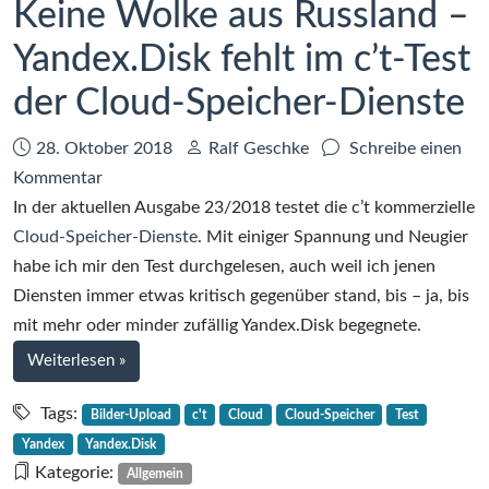
Keine Wolke aus Russland –
Yandex.Disk fehlt im c’t-Test
der Cloud-Speicher-Dienste
Datum:
Autor:
28. Oktober 2018
Ralf Geschke
Schreibe einen
zu
Kommentar
Keine
In der aktuellen Ausgabe 23/2018 testet die c’t kommerzielle
Wolke
Cloud-Speicher-Dienste
. Mit einiger Spannung und Neugier
aus
habe ich mir den Test durchgelesen, auch weil ich jenen
Russland
Diensten immer etwas kritisch gegenüber stand, bis – ja, bis
–
mit mehr oder minder zufällig Yandex.Disk begegnete.
Yandex.Disk
bei
Weiterlesen
»
fehlt
Keine
im
Wolke
Tags:
Bilder-Upload
c't
Cloud
Cloud-Speicher
Test
aus
c’t-
Yandex
Yandex.Disk
Russland
Test
Kategorie:
Allgemein