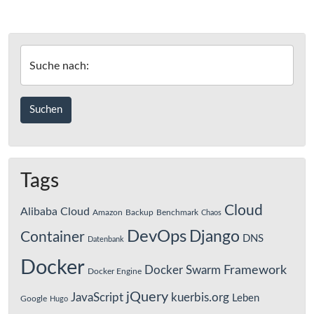
–
der
Yandex.Disk
Cloud-
fehlt
Speicher-
im
Dienste
Suche nach:
c’t-
Test
der
Cloud-
Speicher-
Dienste
Tags
Cloud
Alibaba Cloud
Amazon
Backup
Benchmark
Chaos
DevOps
Django
Container
DNS
Datenbank
Docker
Framework
Docker Swarm
Docker Engine
jQuery
JavaScript
kuerbis.org
Leben
Google
Hugo