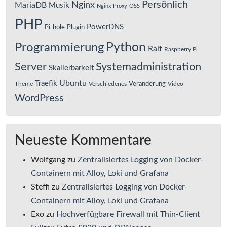
Persönlich
Nginx
MariaDB
Musik
Nginx-Proxy
OSS
PHP
PowerDNS
Pi-hole
Plugin
Python
Programmierung
Ralf
Raspberry Pi
Server
Systemadministration
Skalierbarkeit
Ubuntu
Traefik
Veränderung
Theme
Verschiedenes
Video
WordPress
Neueste Kommentare
Wolfgang
zu
Zentralisiertes Logging von Docker-
Containern mit Alloy, Loki und Grafana
Steffi
zu
Zentralisiertes Logging von Docker-
Containern mit Alloy, Loki und Grafana
Exo
zu
Hochverfügbare Firewall mit Thin-Client