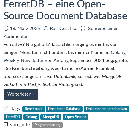
FerretDB – eine Open-
Source Document Database
Datum:
Autor:
18. März 2025
Ralf Geschke
Schreibe einen
zu
Kommentar
FerretDB
FerretDB? Nie gehört? Tatsächlich erging es mir bis vor
–
einigen Monaten nicht anders, bis mir der Name im
Golang-
eine
Weekly-Newsletter
von Anfang September 2024 begegnete.
Open-
Die Kurzbeschreibung weckte meine Aufmerksamkeit –
Source
übersetzt ungefähr
eine Datenbank, die sich wie MongoDB
Document
verhält, mit PostgreSQL im Hintergrund
.
Database
bei
Weiterlesen
»
FerretDB
–
Tags:
Benchmark
Document Database
Dokumentendatenbanken
eine
FerretDB
Golang
MongoDB
Open-Source
Open-
Kategorie:
Programmierung
Source