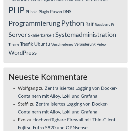
PHP
PowerDNS
Pi-hole
Plugin
Python
Programmierung
Ralf
Raspberry Pi
Server
Systemadministration
Skalierbarkeit
Ubuntu
Traefik
Veränderung
Theme
Verschiedenes
Video
WordPress
Neueste Kommentare
Wolfgang
zu
Zentralisiertes Logging von Docker-
Containern mit Alloy, Loki und Grafana
Steffi
zu
Zentralisiertes Logging von Docker-
Containern mit Alloy, Loki und Grafana
Exo
zu
Hochverfügbare Firewall mit Thin-Client
Fujitsu Futro S920 und OPNsense