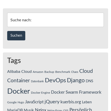
Document
Database
Suche nach:
Tags
Cloud
Alibaba Cloud
Amazon
Backup
Benchmark
Chaos
DevOps
Django
Container
DNS
Datenbank
Docker
Framework
Docker Swarm
Docker Engine
jQuery
JavaScript
kuerbis.org
Leben
Google
Hugo
Persönlich
Nginx
MariaDB
Musik
Nginx-Proxy
OSS