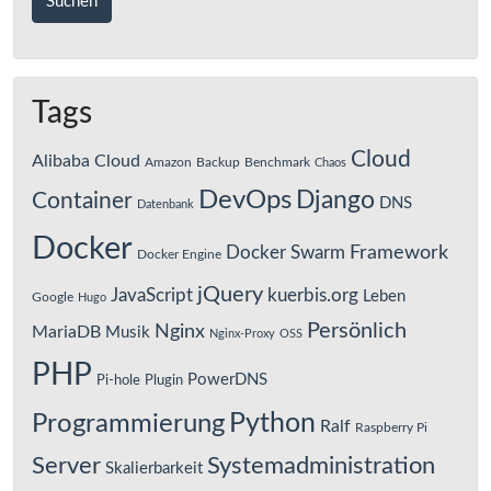
Tags
Cloud
Alibaba Cloud
Amazon
Backup
Benchmark
Chaos
DevOps
Django
Container
DNS
Datenbank
Docker
Framework
Docker Swarm
Docker Engine
jQuery
JavaScript
kuerbis.org
Leben
Google
Hugo
Persönlich
Nginx
MariaDB
Musik
Nginx-Proxy
OSS
PHP
PowerDNS
Pi-hole
Plugin
Python
Programmierung
Ralf
Raspberry Pi
Server
Systemadministration
Skalierbarkeit