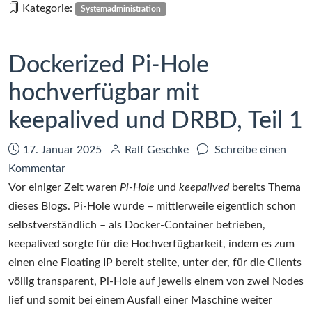
hochverfügbar
Kategorie:
Systemadministration
mit
keepalived
und
Dockerized Pi-Hole
DRBD,
hochverfügbar mit
Teil
2
keepalived und DRBD, Teil 1
Datum:
Autor:
17. Januar 2025
Ralf Geschke
Schreibe einen
zu
Kommentar
Dockerized
Vor einiger Zeit waren
Pi-Hole
und
keepalived
bereits Thema
Pi-
dieses Blogs. Pi-Hole wurde – mittlerweile eigentlich schon
Hole
selbstverständlich – als Docker-Container betrieben,
hochverfügbar
keepalived sorgte für die Hochverfügbarkeit, indem es zum
mit
einen eine Floating IP bereit stellte, unter der, für die Clients
keepalived
völlig transparent, Pi-Hole auf jeweils einem von zwei Nodes
und
lief und somit bei einem Ausfall einer Maschine weiter