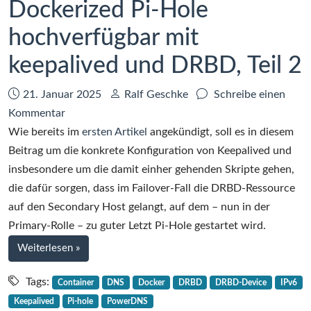
Dockerized Pi-Hole
hochverfügbar mit
keepalived und DRBD, Teil 2
Datum:
Autor:
21. Januar 2025
Ralf Geschke
Schreibe einen
zu
Kommentar
Dockerized
Wie bereits im
ersten Artikel
angekündigt, soll es in diesem
Pi-
Beitrag um die konkrete Konfiguration von Keepalived und
Hole
insbesondere um die damit einher gehenden Skripte gehen,
hochverfügbar
die dafür sorgen, dass im Failover-Fall die DRBD-Ressource
mit
auf den Secondary Host gelangt, auf dem – nun in der
keepalived
Primary-Rolle – zu guter Letzt Pi-Hole gestartet wird.
und
bei
Weiterlesen
»
DRBD,
Dockerized
Teil
Pi-
Tags:
Container
DNS
Docker
DRBD
DRBD-Device
IPv6
Hole
2
Keepalived
Pi-hole
PowerDNS