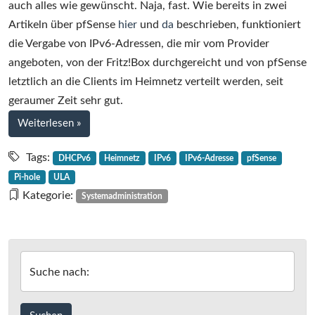
auch alles wie gewünscht. Naja, fast. Wie bereits in zwei
Artikeln über pfSense
hier
und
da
beschrieben, funktioniert
die Vergabe von IPv6-Adressen, die mir vom Provider
angeboten, von der Fritz!Box durchgereicht und von pfSense
letztlich an die Clients im Heimnetz verteilt werden, seit
geraumer Zeit sehr gut.
bei
Weiterlesen
»
Statische
lokale
Tags:
DHCPv6
Heimnetz
IPv6
IPv6-Adresse
pfSense
IPv6-
Pi-hole
ULA
Adressen
Kategorie:
Systemadministration
(ULA)
im
Heimnetz
mit
Suche nach:
pfSense