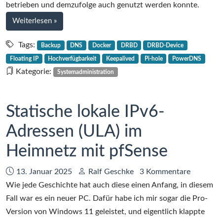
DRBD,
betrieben und demzufolge auch genutzt werden konnte.
Teil
bei
Weiterlesen
»
1
Dockerized
Pi-
Tags:
Backup
DNS
Docker
DRBD
DRBD-Device
Hole
Floating IP
Hochverfügbarkeit
Keepalived
Pi-hole
PowerDNS
hochverfügbar
Kategorie:
Systemadministration
mit
keepalived
und
Statische lokale IPv6-
DRBD,
Adressen (ULA) im
Teil
1
Heimnetz mit pfSense
Datum:
Autor:
13. Januar 2025
Ralf Geschke
3 Kommentare
Wie jede Geschichte hat auch diese einen Anfang, in diesem
Fall war es ein neuer PC. Dafür habe ich mir sogar die Pro-
Version von Windows 11 geleistet, und eigentlich klappte