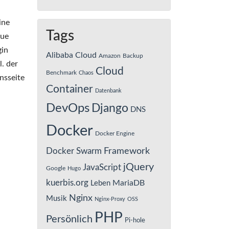
ine
Tags
eue
gin
Alibaba Cloud
Amazon
Backup
l. der
Cloud
Benchmark
Chaos
nsseite
Container
Datenbank
DevOps
Django
DNS
Docker
Docker Engine
Framework
Docker Swarm
jQuery
JavaScript
Google
Hugo
kuerbis.org
MariaDB
Leben
Nginx
Musik
Nginx-Proxy
OSS
PHP
Persönlich
Pi-hole