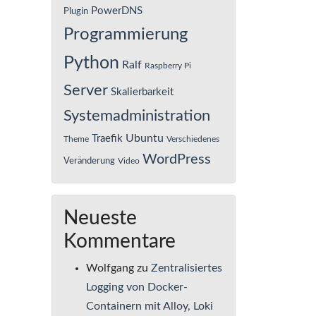
PowerDNS
Plugin
Programmierung
Python
Ralf
Raspberry Pi
Server
Skalierbarkeit
Systemadministration
Ubuntu
Traefik
Theme
Verschiedenes
WordPress
Veränderung
Video
Neueste
Kommentare
Wolfgang
zu
Zentralisiertes
Logging von Docker-
Containern mit Alloy, Loki