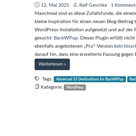
Datum:
Autor:
12. Mai 2021
Ralf Geschke
1 Komment
Manchmal sind es diese Zufallsfunde, die einem 
kleine Inspiration für einen neuen Blog-Beitrag
WordPress-Installation aufgesetzt und auf der 
gesucht:
BackWPup
. Dieses Plugin erfüllt nich
ebenfalls angebotenen „Pro“-Version
kein bissc
darauf hin, dass eine erweiterte Fassung gegen
bei
Weiterlesen
»
WordPress-
Backups
Tags:
Advanced S3 Destinations for BackWPup
Bac
mit
Kategorie:
WordPress
BackWPup
auf
Backblaze
B2
(ergo
S3-