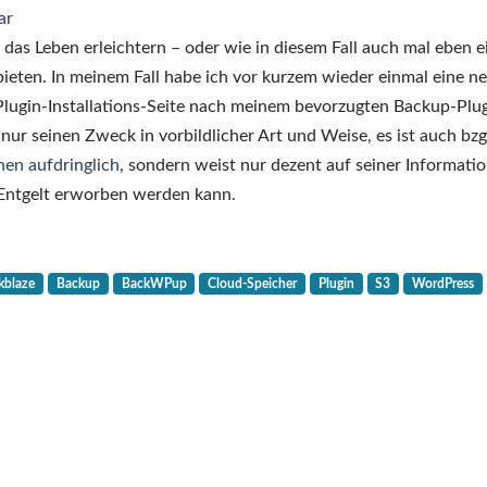
ar
das Leben erleichtern – oder wie in diesem Fall auch mal eben e
 bieten. In meinem Fall habe ich vor kurzem wieder einmal eine n
Plugin-Installations-Seite nach meinem bevorzugten Backup-Plu
t nur seinen Zweck in vorbildlicher Art und Weise, es ist auch bzg
hen aufdringlich
, sondern weist nur dezent auf seiner Informatio
 Entgelt erworben werden kann.
kblaze
Backup
BackWPup
Cloud-Speicher
Plugin
S3
WordPress