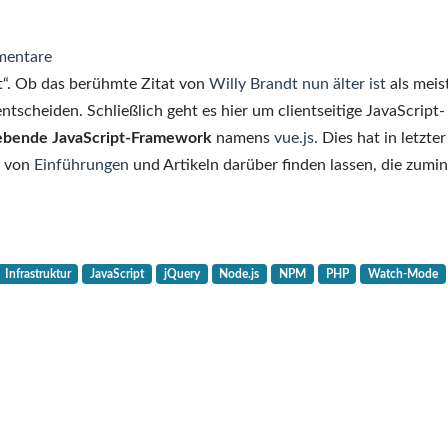
mentare
“. Ob das berühmte Zitat von
Willy Brandt nun älter ist
als meis
scheiden. Schließlich geht es hier um clientseitige JavaScript-
ebende JavaScript-Framework
namens
vue.js
. Dies hat in letzter
n von
Einführungen
und Artikeln darüber finden lassen, die zumi
Infrastruktur
JavaScript
jQuery
Node.js
NPM
PHP
Watch-Mode