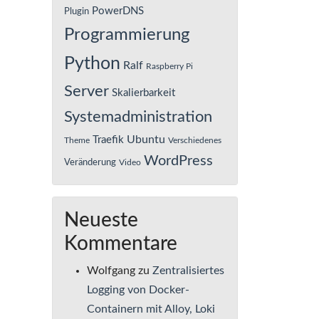
PowerDNS
Plugin
Programmierung
Python
Ralf
Raspberry Pi
Server
Skalierbarkeit
Systemadministration
Ubuntu
Traefik
Theme
Verschiedenes
WordPress
Veränderung
Video
Neueste
Kommentare
Wolfgang
zu
Zentralisiertes
Logging von Docker-
Containern mit Alloy, Loki