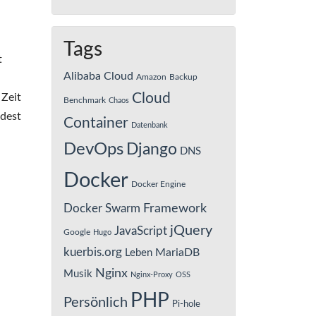
Tags
t
Alibaba Cloud
Amazon
Backup
Cloud
 Zeit
Benchmark
Chaos
ndest
Container
Datenbank
DevOps
Django
DNS
Docker
Docker Engine
Framework
Docker Swarm
jQuery
JavaScript
Google
Hugo
kuerbis.org
MariaDB
Leben
Nginx
Musik
Nginx-Proxy
OSS
PHP
Persönlich
Pi-hole