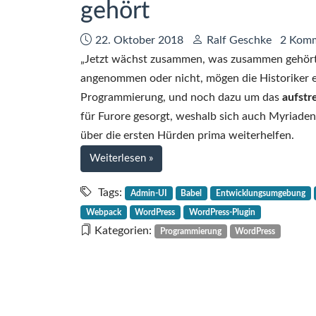
gehört
Datum:
Autor:
22. Oktober 2018
Ralf Geschke
2 Kom
„Jetzt wächst zusammen, was zusammen gehört
angenommen oder nicht, mögen die Historiker ent
Programmierung, und noch dazu um das
aufstr
für Furore gesorgt, weshalb sich auch Myriade
über die ersten Hürden prima weiterhelfen.
bei
Weiterlesen
»
WordPress-
Plugin-
Tags:
Admin-UI
Babel
Entwicklungsumgebung
Admin-
Webpack
WordPress
WordPress-Plugin
UI-
Kategorien:
Programmierung
WordPress
Entwicklung
mit
Vue.js
–
da