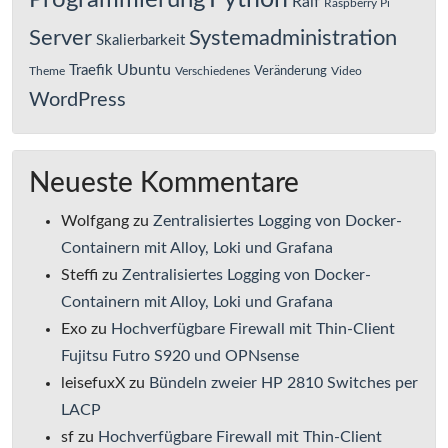
Programmierung
Ralf
Raspberry Pi
Server
Systemadministration
Skalierbarkeit
Ubuntu
Traefik
Veränderung
Theme
Verschiedenes
Video
WordPress
Neueste Kommentare
Wolfgang
zu
Zentralisiertes Logging von Docker-
Containern mit Alloy, Loki und Grafana
Steffi
zu
Zentralisiertes Logging von Docker-
Containern mit Alloy, Loki und Grafana
Exo
zu
Hochverfügbare Firewall mit Thin-Client
Fujitsu Futro S920 und OPNsense
leisefuxX
zu
Bündeln zweier HP 2810 Switches per
LACP
sf
zu
Hochverfügbare Firewall mit Thin-Client