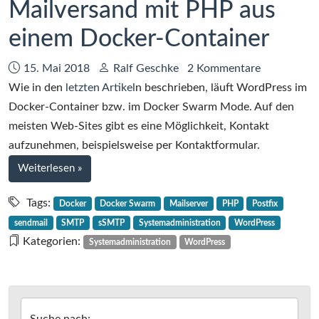
Mailversand mit PHP aus
einem Docker-Container
Datum:
Autor:
15. Mai 2018
Ralf Geschke
2 Kommentare
Wie in den
letzten Artikel
n beschrieben, läuft WordPress im
Docker-Container bzw. im Docker Swarm Mode. Auf den
meisten Web-Sites gibt es eine Möglichkeit, Kontakt
aufzunehmen, beispielsweise per Kontaktformular.
bei
Weiterlesen
»
Mailversand
mit
Tags:
Docker
Docker Swarm
Mailserver
PHP
Postfix
PHP
sendmail
SMTP
sSMTP
Systemadministration
WordPress
aus
Kategorien:
Systemadministration
WordPress
einem
Docker-
Container