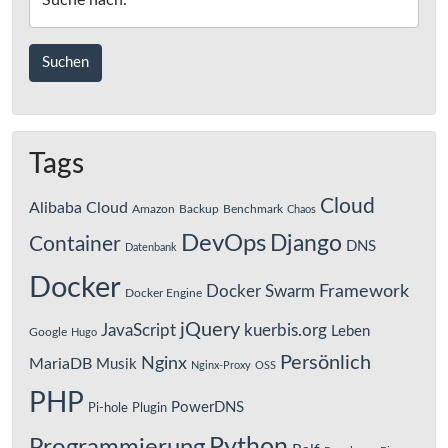
Suche nach:
Tags
Cloud
Alibaba Cloud
Amazon
Backup
Benchmark
Chaos
DevOps
Django
Container
DNS
Datenbank
Docker
Framework
Docker Swarm
Docker Engine
jQuery
JavaScript
kuerbis.org
Leben
Google
Hugo
Persönlich
Nginx
MariaDB
Musik
Nginx-Proxy
OSS
PHP
PowerDNS
Pi-hole
Plugin
Python