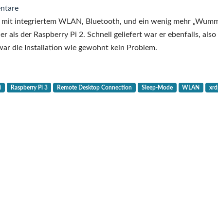
ntare
ich mit integriertem WLAN, Bluetooth, und ein wenig mehr „Wum
r als der Raspberry Pi 2. Schnell geliefert war er ebenfalls, also 
war die Installation wie gewohnt kein Problem.
i
Raspberry Pi 3
Remote Desktop Connection
Sleep-Mode
WLAN
xrd