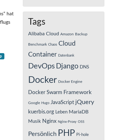
ms“ hat
Tags
flugs
Alibaba Cloud
Amazon
Backup
Cloud
Benchmark
Chaos
Container
Datenbank
p
DevOps
Django
DNS
Docker
Docker Engine
Framework
Docker Swarm
jQuery
JavaScript
Google
Hugo
kuerbis.org
MariaDB
Leben
Nginx
Musik
Nginx-Proxy
OSS
PHP
Persönlich
Pi-hole