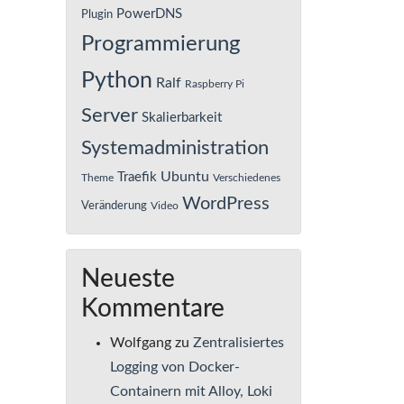
PowerDNS
Plugin
Programmierung
Python
Ralf
Raspberry Pi
Server
Skalierbarkeit
Systemadministration
Ubuntu
Traefik
Theme
Verschiedenes
WordPress
Veränderung
Video
Neueste
Kommentare
Wolfgang
zu
Zentralisiertes
Logging von Docker-
Containern mit Alloy, Loki