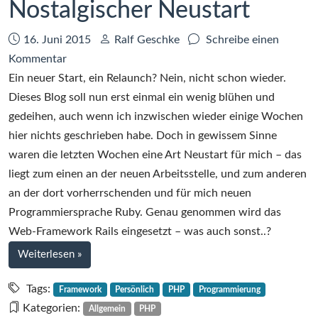
Nostalgischer Neustart
Datum:
Autor:
16. Juni 2015
Ralf Geschke
Schreibe einen
zu
Kommentar
Nostalgischer
Ein neuer Start, ein Relaunch? Nein, nicht schon wieder.
Neustart
Dieses Blog soll nun erst einmal ein wenig blühen und
gedeihen, auch wenn ich inzwischen wieder einige Wochen
hier nichts geschrieben habe. Doch in gewissem Sinne
waren die letzten Wochen eine Art Neustart für mich – das
liegt zum einen an der neuen Arbeitsstelle, und zum anderen
an der dort vorherrschenden und für mich neuen
Programmiersprache Ruby. Genau genommen wird das
Web-Framework Rails eingesetzt – was auch sonst..?
bei
Weiterlesen
»
Nostalgischer
Neustart
Tags:
Framework
Persönlich
PHP
Programmierung
Kategorien:
Allgemein
PHP