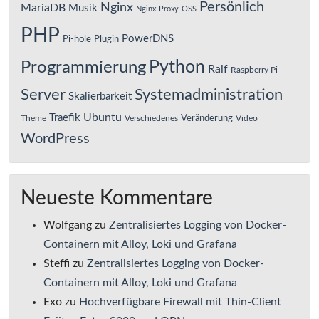
Persönlich
Nginx
MariaDB
Musik
Nginx-Proxy
OSS
PHP
PowerDNS
Pi-hole
Plugin
Python
Programmierung
Ralf
Raspberry Pi
Server
Systemadministration
Skalierbarkeit
Ubuntu
Traefik
Veränderung
Theme
Verschiedenes
Video
WordPress
Neueste Kommentare
Wolfgang
zu
Zentralisiertes Logging von Docker-
Containern mit Alloy, Loki und Grafana
Steffi
zu
Zentralisiertes Logging von Docker-
Containern mit Alloy, Loki und Grafana
Exo
zu
Hochverfügbare Firewall mit Thin-Client