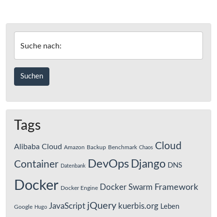
Suche nach:
Tags
Cloud
Alibaba Cloud
Amazon
Backup
Benchmark
Chaos
DevOps
Django
Container
DNS
Datenbank
Docker
Framework
Docker Swarm
Docker Engine
jQuery
JavaScript
kuerbis.org
Leben
Google
Hugo