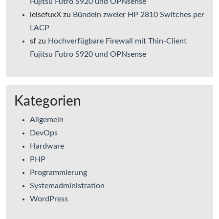
Fujitsu Futro S920 und OPNsense
leisefuxX
zu
Bündeln zweier HP 2810 Switches per
LACP
sf
zu
Hochverfügbare Firewall mit Thin-Client
Fujitsu Futro S920 und OPNsense
Kategorien
Allgemein
DevOps
Hardware
PHP
Programmierung
Systemadministration
WordPress