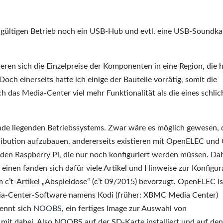
dgültigen Betrieb noch ein USB-Hub und evtl. eine USB-Soundka
ren sich die Einzelpreise der Komponenten in eine Region, die 
Doch einerseits hatte ich einige der Bauteile vorrätig, somit die
ch das Media-Center viel mehr Funktionalität als die eines schli
nde liegenden Betriebssystems. Zwar wäre es möglich gewesen, 
ribution aufzubauen, andererseits existieren mit OpenELEC un
 den Raspberry Pi, die nur noch konfiguriert werden müssen. Da
inen fanden sich dafür viele Artikel und Hinweise zur Konfigur
’t-Artikel „Abspieldose“ (c’t 09/2015) bevorzugt. OpenELEC is
Media-Center-Software namens Kodi (früher: XBMC Media Center)
nennt sich
NOOBS
, ein fertiges Image zur Auswahl von
mit dabei. Also NOOBS auf der SD-Karte installiert und auf den