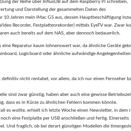
etzung der Reihe über InfluxDB auf dem Raspberry Pi schreiben,
wertung und Darstellung der gesammelten Daten des
hr 10 Jahren mein iMac G5 aus, dessen Hauptbeschäftigung inz
 Video Recorder, Festplattenrekorder) mittels EyeTV war. Zwar k
waren auch bereits auf dem NAS, aber dennoch bedauerlich.
 eine Reparatur kaum lohnenswert war, da ähnliche Geräte geb
inboard, Logicboard oder ähnliche aufwändige Angelegenheiten
definitiv nicht rentabel, vor allem, da ich nur einen Fernseher b
le sind zwar günstig, haben aber auch eine gewisse Betriebszei
ung, dass es in Kürze zu ähnlichen Fehlern kommen könnte.
ll es wollte, erhielt ich letzte Woche einen Newsletter, in dem 
och eine Festplatte per USB anschließen und fertig. Einerseits
el. Und fraglich, ob bei derart günstigen Modellen die timergest