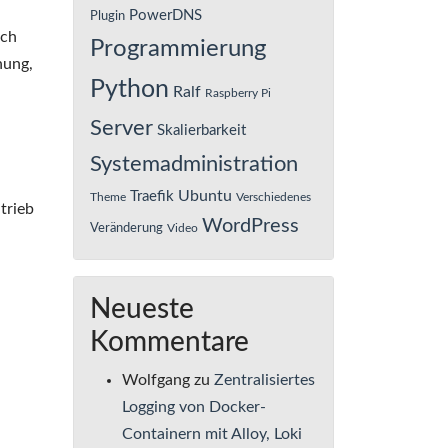
PowerDNS
Plugin
och
Programmierung
nung,
Python
Ralf
Raspberry Pi
Server
Skalierbarkeit
Systemadministration
Ubuntu
Traefik
Theme
Verschiedenes
trieb
WordPress
Veränderung
Video
Neueste
Kommentare
Wolfgang
zu
Zentralisiertes
Logging von Docker-
Containern mit Alloy, Loki