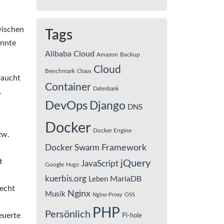
wischen
Tags
onnte
Alibaba Cloud
Amazon
Backup
Cloud
Benchmark
Chaos
raucht
Container
Datenbank
.
DevOps
Django
DNS
Docker
Docker Engine
zw.
Framework
Docker Swarm
t
jQuery
JavaScript
Google
Hugo
kuerbis.org
MariaDB
Leben
recht
Nginx
Musik
Nginx-Proxy
OSS
PHP
Persönlich
euerte
Pi-hole