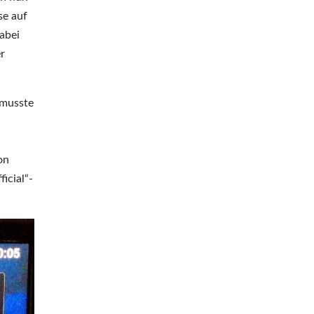
se auf
abei
r
 musste
on
icial“-