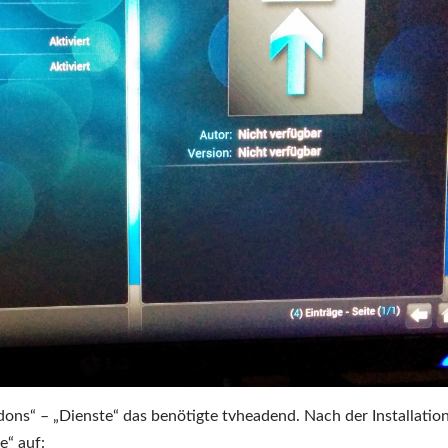
dons“ – „Dienste“ das benötigte tvheadend. Nach der Installatio
e“ auf: