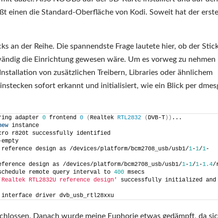
t einen die Standard-Oberfläche von Kodi. Soweit hat der erst
ks an der Reihe. Die spannendste Frage lautete hier, ob der Stic
fwändig die Einrichtung gewesen wäre. Um es vorweg zu nehmen 
nstallation von zusätzlichen Treibern, Libraries oder ähnlichem
tecken sofort erkannt und initialisiert, wie ein Blick per dmes
ring adapter 
0
 frontend 
0
(
Realtek 
RTL2832
(
DVB-T
))
...
new
 instance
cro r820t successfully identified
-empty
 reference design as /devices/platform/bcm2708_usb/usb1/
1
-
1
/
1
-
eference design as /devices/platform/bcm2708_usb/usb1/
1
-
1
/
1
-
1.4
/
schedule remote query interval to 
400
 msecs
'Realtek RTL2832U reference design'
 successfully initialized and 
 interface driver dvb_usb_rtl28xxu
eschlossen. Danach wurde meine Euphorie etwas gedämpft, da si