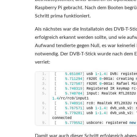
Raspberry Pi gebracht. Nach dem Booten begrüß
Schritt prima funktioniert.
Als nächstes war die Installatoin des DVB-T-Stic
erfolgreich erkannt werden sollte, und wie au
Aufwand tendierte gegen Null, es war keinerlei I
notwendig. Der DVB-T-Stick wurde nach dem Eins
verriet:
[
5.651007
]
 usb 
1
-
1.4
: DVB: registe
[
5.711294
]
 r820t 
0
-001a: creating 
[
5.727507
]
 r820t 
0
-001a: Rafael Mi
[
5.740319
]
 Registered IR keymap rc
[
5.740704
]
 input: Realtek RTL2832U
1.4
/rc/rc0/input1
[
5.740916
]
 rc0: Realtek RTL2832U r
[
5.767571
]
 usb 
1
-
1.4
: dvb_usb_v2: 
[
5.779281
]
 usb 
1
-
1.4
: dvb_usb_v2: 
connected
[
5.779552
]
 usbcore: registered 
new
Damit war auch dieser Schritt erfolgreich abg