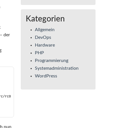
e
Kategorien
k
Allgemein
– der
DevOps
Hardware
g
PHP
Programmierung
Systemadministration
WordPress
rc/rc0
ch nun