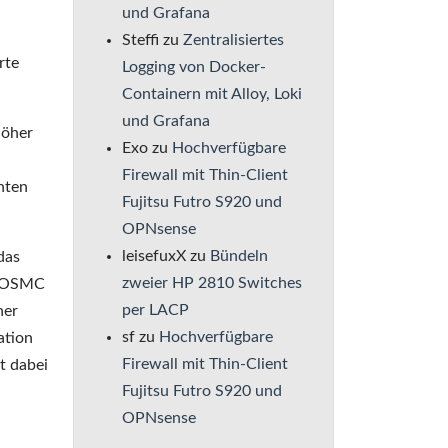
und Grafana
Steffi
zu
Zentralisiertes
rte
Logging von Docker-
Containern mit Alloy, Loki
und Grafana
höher
Exo
zu
Hochverfügbare
Firewall mit Thin-Client
chten
Fujitsu Futro S920 und
OPNsense
leisefuxX
zu
Bündeln
das
zweier HP 2810 Switches
d OSMC
per LACP
her
sf
zu
Hochverfügbare
ation
Firewall mit Thin-Client
t dabei
Fujitsu Futro S920 und
OPNsense