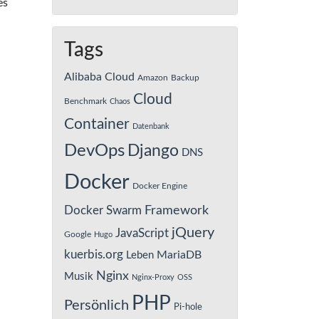
es
Tags
Alibaba Cloud
Amazon
Backup
Cloud
Benchmark
Chaos
Container
Datenbank
DevOps
Django
DNS
Docker
Docker Engine
Framework
Docker Swarm
jQuery
JavaScript
Google
Hugo
kuerbis.org
MariaDB
Leben
Nginx
Musik
Nginx-Proxy
OSS
PHP
Persönlich
Pi-hole