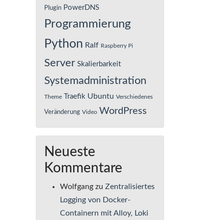
PowerDNS
Plugin
Programmierung
Python
Ralf
Raspberry Pi
Server
Skalierbarkeit
Systemadministration
Ubuntu
Traefik
Theme
Verschiedenes
WordPress
Veränderung
Video
Neueste
Kommentare
Wolfgang
zu
Zentralisiertes
Logging von Docker-
Containern mit Alloy, Loki