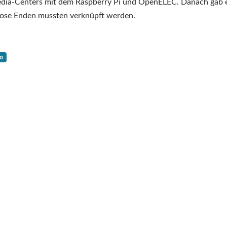
dia-Centers mit dem Raspberry Pi und OpenELEC. Danach gab 
– lose Enden mussten verknüpft werden.
o