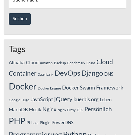
Suche nach:
Tags
Cloud
Alibaba Cloud
Amazon
Backup
Benchmark
Chaos
DevOps
Django
Container
DNS
Datenbank
Docker
Framework
Docker Swarm
Docker Engine
jQuery
JavaScript
kuerbis.org
Leben
Google
Hugo
Persönlich
Nginx
MariaDB
Musik
Nginx-Proxy
OSS
PHP
PowerDNS
Pi-hole
Plugin
Python