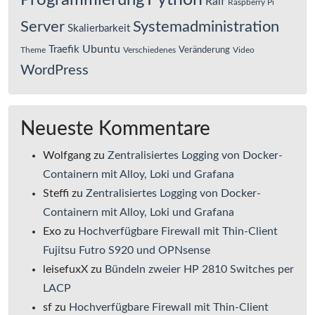
Programmierung
Ralf
Raspberry Pi
Server
Systemadministration
Skalierbarkeit
Ubuntu
Traefik
Veränderung
Theme
Verschiedenes
Video
WordPress
Neueste Kommentare
Wolfgang
zu
Zentralisiertes Logging von Docker-
Containern mit Alloy, Loki und Grafana
Steffi
zu
Zentralisiertes Logging von Docker-
Containern mit Alloy, Loki und Grafana
Exo
zu
Hochverfügbare Firewall mit Thin-Client
Fujitsu Futro S920 und OPNsense
leisefuxX
zu
Bündeln zweier HP 2810 Switches per
LACP
sf
zu
Hochverfügbare Firewall mit Thin-Client