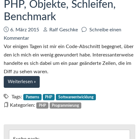
PHP, Objekte, Schleifen,
Benchmark
Datum:
Autor:
6. März 2015
Ralf Geschke
Schreibe einen
zu
Kommentar
PHP,
Vor einigen Tagen ist mir ein Code-Abschnitt begegnet, über
Objekte,
den ich mich ein wenig gewundert habe. Interessanterweise
Schleifen,
handelte es sich dabei um ein paar geänderte Zeilen, die im
Benchmark
Diff zu sehen waren.
bei
Weiterlesen
»
PHP,
Objekte,
Tags:
Patterns
PHP
Softwareentwicklung
Schleifen,
Kategorien:
PHP
Programmierung
Benchmark